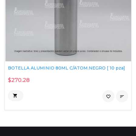
BOTELLA ALUMINIO 80ML C/ATOM.NEGRO [ 10 pza]
$270.28

favorite_border
