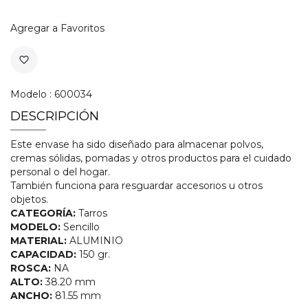
Agregar a Favoritos
favorite_border
Modelo : 600034
DESCRIPCIÓN
Este envase ha sido diseñado para almacenar polvos,
cremas sólidas, pomadas y otros productos para el cuidado
personal o del hogar.
También funciona para resguardar accesorios u otros
objetos.
CATEGORÍA:
Tarros
MODELO:
Sencillo
MATERIAL:
ALUMINIO
CAPACIDAD:
150 gr.
ROSCA:
NA
ALTO:
38.20 mm
ANCHO:
81.55 mm