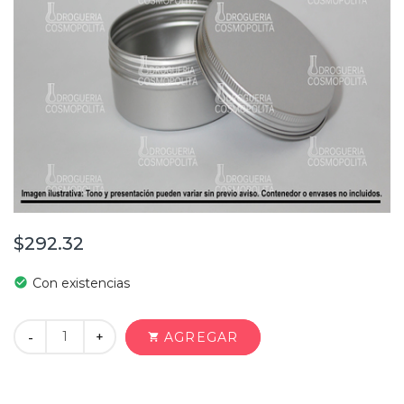
$292.32
check_circle
Con existencias
+
AGREGAR
-
shopping_cart