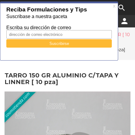

MENU


0
Droguería Cosmopolita
Catálogo
Empaque
Tipo Material
Aluminio
Tarros
TARRO 150 GR ALUMINIO C/TAPA Y LINNER [ 10
pza]
TARRO 150 GR ALUMINIO C/TAPA Y LINNER [ 10 pza]
TARRO 150 GR ALUMINIO C/TAPA Y
LINNER [ 10 pza]