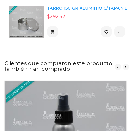
TARRO 150 GR ALUMINIO C/TAPA Y LIN
$292.32

favorite_border

Clientes que compraron este producto,
también han comprado