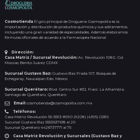
Cosmotienda
El giro principal de Droguería Cosmopolita es la
importación y distribución de productos químicos y sus aditamentos,
incluyendo una gran variedad de especialidades. Además elaboramos
fórmulas oficinales de acuerdo a la Farmacopea Nacional.
Dirección:
Casa Matriz / Sucursal Revolución:
Av. Revolución 1080, Col.
Mixcoac Benito Juárez CDMX
Sucursal Gustavo Baz:
Gustavo Baz Prada 107, Bosques de
Echegaray, Naucalpan Edo. México
Sucursal Querétaro:
Blvd. Centro Sur #32, Fracc. La Alhambra,
Santiago de Querétaro, Querétaro
Email:
cosmotienda@cosmopolita.com.mx
Teléfonos:
Casa Matriz Revolución 55-5593-8990 (9208) (4395) (1281)
Sucursal Gustavo Baz 5553637618 al 20
Sucursal Querétaro 4426737771 al 75
Casa Matriz Revolución y Sucursales (Gustavo Baz y