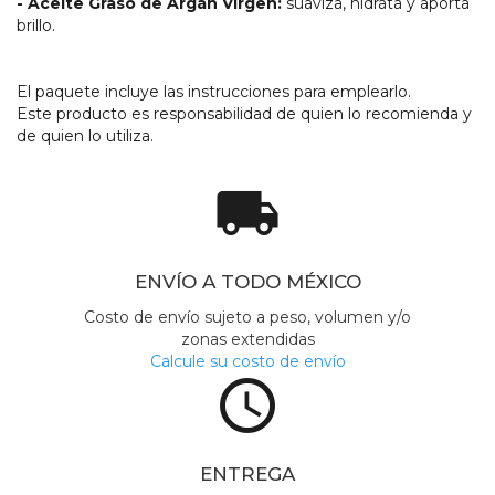
- Aceite Graso de Argán Virgen:
suaviza, hidrata y aporta
brillo.
El paquete incluye las instrucciones para emplearlo.
Este producto es responsabilidad de quien lo recomienda y
de quien lo utiliza.
local_shipping
ENVÍO A TODO MÉXICO
Costo de envío sujeto a peso, volumen y/o
zonas extendidas
Calcule su costo de envío
access_time
ENTREGA