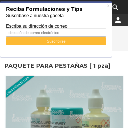

MENU


0
Droguería Cosmopolita
Catálogo
Otros
Paquetes hazlo tú mismo
PAQUETE PARA PESTAÑAS [ 1 pza]
PAQUETE PARA PESTAÑAS [ 1 pza]
PAQUETE PARA PESTAÑAS [ 1 pza]