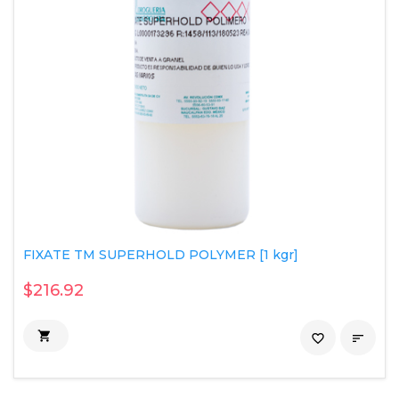
FIXATE TM SUPERHOLD POLYMER [1 kgr]
$216.92

favorite_border
