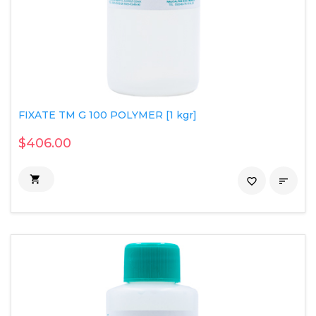
FIXATE TM G 100 POLYMER [1 kgr]
$406.00

favorite_border
