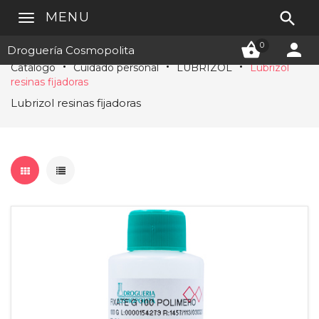

MENU


0
Droguería Cosmopolita
Catálogo
Cuidado personal
LUBRIZOL
Lubrizol
resinas fijadoras
Lubrizol resinas fijadoras