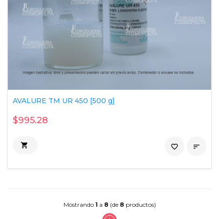
AVALURE TM UR 450 [500 g]
$995.28

favorite_border

Mostrando
1
a
8
(de
8
productos)