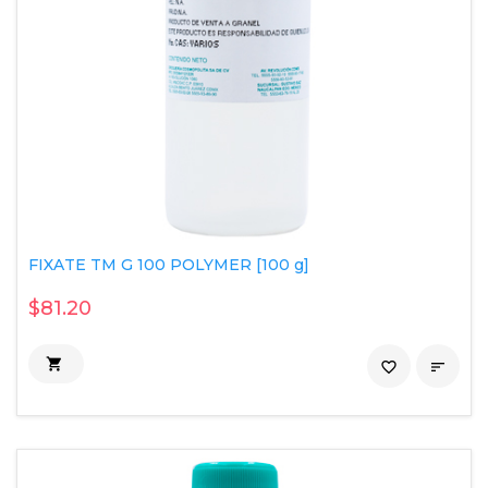
FIXATE TM G 100 POLYMER [100 g]
$81.20

favorite_border
