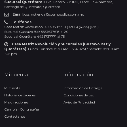
Sucursal Querétaro:
Blvd. Centro Sur #32, Fracc. La Alhambra,
Santiago de Querétaro, Querétaro
Email:
cosmotienda@cosmopolita.com.mx
Teléfonos:
Casa Matriz Revolución 55-5593-8990 (9208) (4395) (1281)
Sucursal Gustavo Baz 5553637618 al 20
Sucursal Querétaro 4426737771 al 75
Casa Matriz Revolución y Sucursales (Gustavo Baz y
Querétaro):
Lunes - Viernes: 8:30 AM - 17:45 PM / Sábado: 09:00 am -
1:45 pm
Mi cuenta
Información
Mi cuenta
Información de Entrega
Historial de órdenes
Condiciones de uso
Mis direcciones
Aviso de Privacidad
Cambiar Contraseña
Contactanos