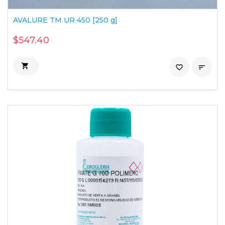
AVALURE TM UR 450 [250 g]
$547.40

favorite_border
