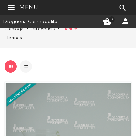

MENU


0
Droguería Cosmopolita
Catálogo
Alimenticio
Harinas
Harinas