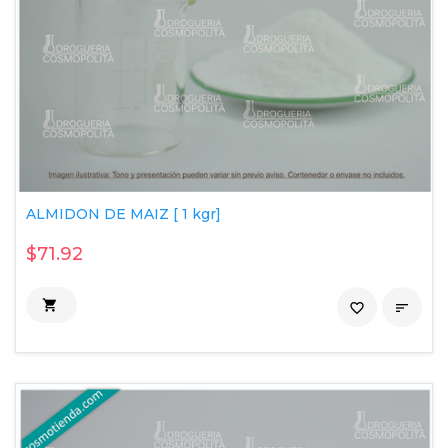
ALMIDON DE MAIZ [ 1 kgr]
$71.92

favorite_border
