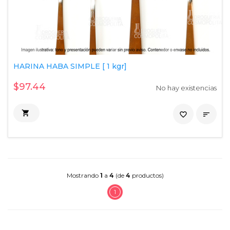
HARINA HABA SIMPLE [ 1 kgr]
$97.44
No hay existencias

favorite_border

Mostrando
1
a
4
(de
4
productos)
1