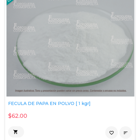
FECULA DE PAPA EN POLVO [ 1 kgr]
$62.00

favorite_border
