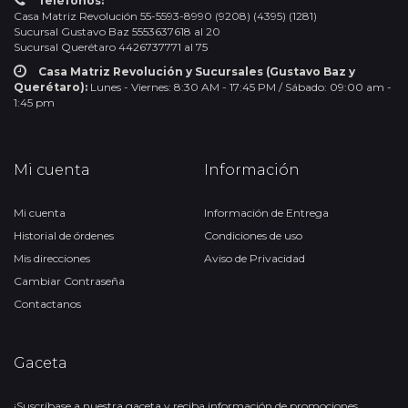
Teléfonos:
Casa Matriz Revolución 55-5593-8990 (9208) (4395) (1281)
Sucursal Gustavo Baz 5553637618 al 20
Sucursal Querétaro 4426737771 al 75
Casa Matriz Revolución y Sucursales (Gustavo Baz y
Querétaro):
Lunes - Viernes: 8:30 AM - 17:45 PM / Sábado: 09:00 am -
1:45 pm
Mi cuenta
Información
Mi cuenta
Información de Entrega
Historial de órdenes
Condiciones de uso
Mis direcciones
Aviso de Privacidad
Cambiar Contraseña
Contactanos
Gaceta
¡Suscríbase a nuestra gaceta y reciba información de promociones