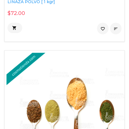
LINAZA POLVO [ 1 kgr]
$72.00

favorite_border
