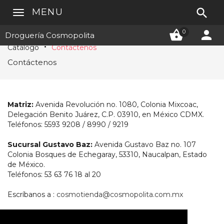

MENU


0
Droguería Cosmopolita
Catálogo
Contáctenos
Contáctenos
Matriz:
Avenida Revolución no. 1080, Colonia Mixcoac,
Delegación Benito Juárez, C.P. 03910, en México CDMX.
Teléfonos: 5593 9208 / 8990 / 9219
Sucursal Gustavo Baz:
Avenida Gustavo Baz no. 107
Colonia Bosques de Echegaray, 53310, Naucalpan, Estado
de México.
Teléfonos: 53 63 76 18 al 20
Escríbanos a :
cosmotienda@cosmopolita.com.mx