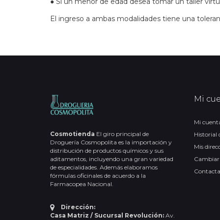
● Si un menor de edad desea tomar un taller virt
El ingreso a ambas modalidades tiene una toleran
Mi cu
Mi cuent
Cosmotienda
El giro principal de
Historial
Droguería Cosmopolita es la importación y
Mis direc
distribución de productos químicos y sus
aditamentos, incluyendo una gran variedad
Cambiar
de especialidades. Además elaboramos
Contact
fórmulas oficinales de acuerdo a la
Farmacopea Nacional.
Dirección:
Casa Matriz / Sucursal Revolución:
Av.