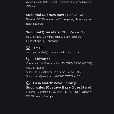
Revolución 1080, Col. Mixcoac Benito Juárez
CDMX
Sucursal Gustavo Baz:
Gustavo Baz
Prada 107, Bosques de Echegaray, Naucalpan
Edo. México
Sucursal Querétaro:
Blvd. Centro Sur
#32, Fracc. La Alhambra, Santiago de
Querétaro, Querétaro
Email:
cosmotienda@cosmopolita.com.mx
Teléfonos:
Casa Matriz Revolución 55-5593-8990 (9208)
(4395) (1281)
Sucursal Gustavo Baz 5553637618 al 20
Sucursal Querétaro 4426737771 al 75
Casa Matriz Revolución y
Sucursales (Gustavo Baz y Querétaro):
Lunes - Viernes: 8:30 AM - 17:45 PM / Sábado:
09:00 am - 1:45 pm