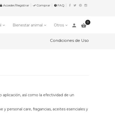
Acceder/Registrar
Comprar
FAQ


help
0
person

l
Bienestar animal
Otros
Condiciones de Uso
plicación, así como la efectividad de un
 y personal care, fragancias, aceites esenciales y