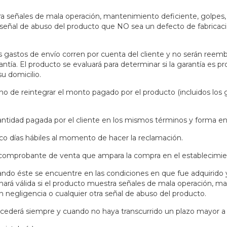
ra señales de mala operación, mantenimiento deficiente, golpes, 
ra señal de abuso del producto que NO sea un defecto de fabrica
os gastos de envío corren por cuenta del cliente y no serán reem
ntía. El producto se evaluará para determinar si la garantía es p
u domicilio.
eintegrar el monto pagado por el producto (incluidos los gastos
ad pagada por el cliente en los mismos términos y forma en q
nco días hábiles al momento de hacer la reclamación.
/o comprobante de venta que ampara la compra en el establecimie
do éste se encuentre en las condiciones en que fue adquirido y 
hará válida si el producto muestra señales de mala operación, ma
n negligencia o cualquier otra señal de abuso del producto.
ocederá siempre y cuando no haya transcurrido un plazo mayor a u