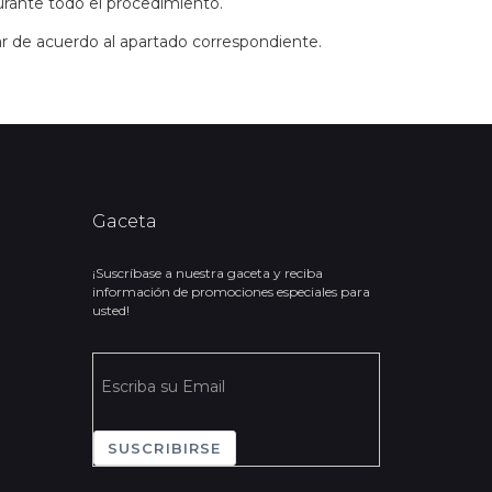
urante todo el procedimiento.
r de acuerdo al apartado correspondiente.
Gaceta
¡Suscríbase a nuestra gaceta y reciba
información de promociones especiales para
usted!
SUSCRIBIRSE