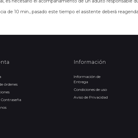
ual, es necesario el acompañamiento de un adulto responsable d
cia de 10 min., pasado este tiempo el asistente deberá reagenda
enta
Información
a
Información de
Entrega
 de órdenes
Condiciones de uso
ciones
Aviso de Privacidad
 Contraseña
anos