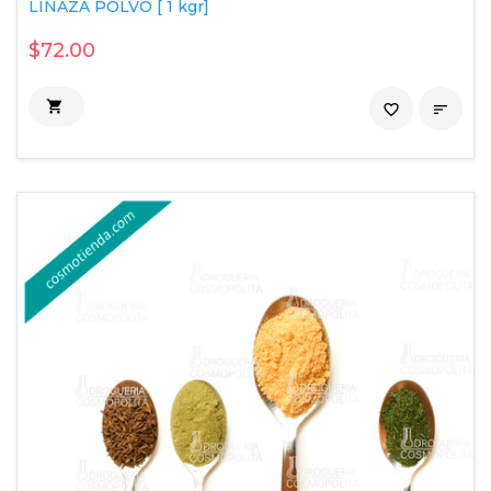
LINAZA POLVO [ 1 kgr]
$72.00

favorite_border
