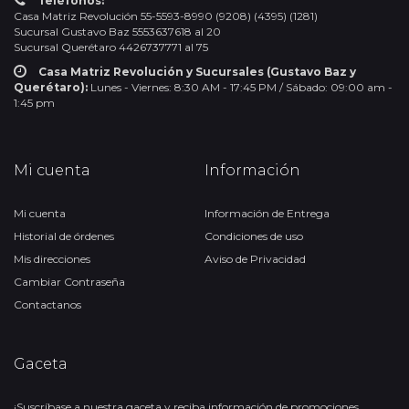
Teléfonos:
Casa Matriz Revolución 55-5593-8990 (9208) (4395) (1281)
Sucursal Gustavo Baz 5553637618 al 20
Sucursal Querétaro 4426737771 al 75
Casa Matriz Revolución y Sucursales (Gustavo Baz y
Querétaro):
Lunes - Viernes: 8:30 AM - 17:45 PM / Sábado: 09:00 am -
1:45 pm
Mi cuenta
Información
Mi cuenta
Información de Entrega
Historial de órdenes
Condiciones de uso
Mis direcciones
Aviso de Privacidad
Cambiar Contraseña
Contactanos
Gaceta
¡Suscríbase a nuestra gaceta y reciba información de promociones