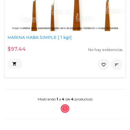
HARINA HABA SIMPLE [ 1 kgr]
$97.44
No hay existencias

favorite_border

Mostrando
1
a
4
(de
4
productos)
1