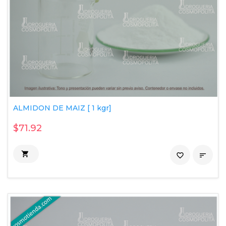
ALMIDON DE MAIZ [ 1 kgr]
$71.92

favorite_border
