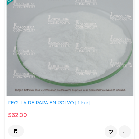
FECULA DE PAPA EN POLVO [ 1 kgr]
$62.00

favorite_border
