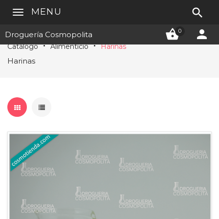

MENU


0
Droguería Cosmopolita
Catálogo
Alimenticio
Harinas
Harinas