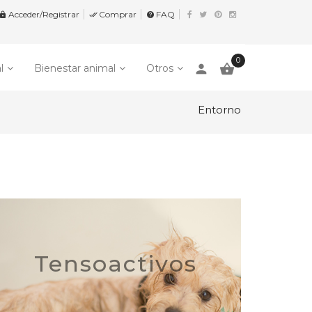
Acceder/Registrar
Comprar
FAQ


help
0
person

l
Bienestar animal
Otros
Entorno
Tensoactivos