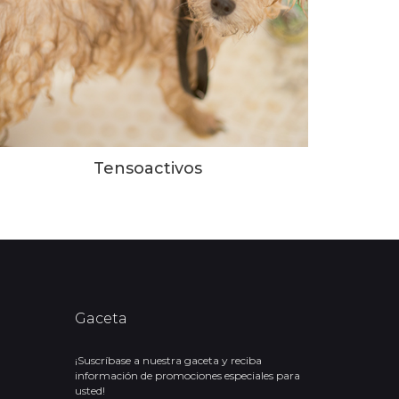
Tensoactivos
Gaceta
¡Suscríbase a nuestra gaceta y reciba
información de promociones especiales para
usted!