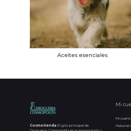
Aceites esenciales
Mi cu
Mi cuent
Cosmotienda
El giro principal de
Historial
Droguería Cosmopolita es la importación y