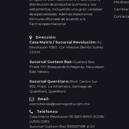
Mis direc
distribución de productos químicos y sus
aditamentos, incluyendo una gran variedad
Cambiar
de especialidades. Además elaboramos
Contact
fórmulas oficinales de acuerdo a la
Farmacopea Nacional.
Dirección:
Casa Matriz / Sucursal Revolución:
Av.
Revolución 1080, Col. Mixcoac Benito Juárez
CDMX
Sucursal Gustavo Baz:
Gustavo Baz
Prada 107, Bosques de Echegaray, Naucalpan
Edo. México
Sucursal Querétaro:
Blvd. Centro Sur
#32, Fracc. La Alhambra, Santiago de
Querétaro, Querétaro
Email:
cosmotienda@cosmopolita.com.mx
Teléfonos:
Casa Matriz Revolución 55-5593-8990 (9208)
(4395) (1281)
Sucursal Gustavo Baz 5553637618 al 20