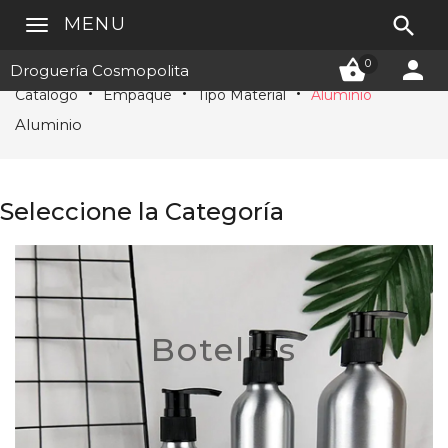

MENU


0
Droguería Cosmopolita
Catálogo
Empaque
Tipo Material
Aluminio
Aluminio
Seleccione la Categoría
Botellas