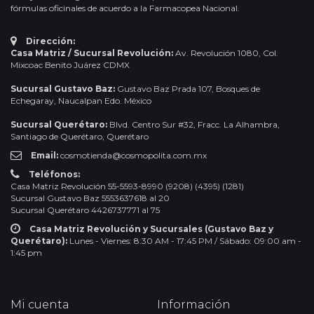
fórmulas oficinales de acuerdo a la Farmacopea Nacional.
Dirección:
Casa Matriz / Sucursal Revolución:
Av. Revolución 1080, Col.
Mixcoac Benito Juárez CDMX
Sucursal Gustavo Baz:
Gustavo Baz Prada 107, Bosques de
Echegaray, Naucalpan Edo. México
Sucursal Querétaro:
Blvd. Centro Sur #32, Fracc. La Alhambra,
Santiago de Querétaro, Querétaro
Email:
cosmotienda@cosmopolita.com.mx
Teléfonos:
Casa Matriz Revolución 55-5593-8990 (9208) (4395) (1281)
Sucursal Gustavo Baz 5553637618 al 20
Sucursal Querétaro 4426737771 al 75
Casa Matriz Revolución y Sucursales (Gustavo Baz y
Querétaro):
Lunes - Viernes: 8:30 AM - 17:45 PM / Sábado: 09:00 am -
1:45 pm
Mi cuenta
Información