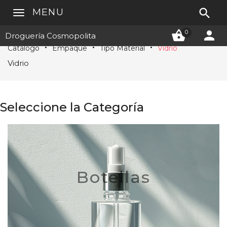

MENU


0
Droguería Cosmopolita
Catálogo
Empaque
Tipo Material
Vidrio
Vidrio
Seleccione la Categoría
Botellas