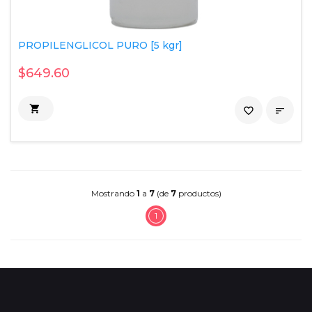
PROPILENGLICOL PURO [5 kgr]
$649.60

favorite_border

Mostrando
1
a
7
(de
7
productos)
1