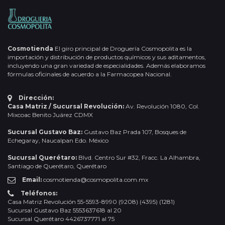
Cosmotienda
El giro principal de Droguería Cosmopolita es la
importación y distribución de productos químicos y sus aditamentos,
incluyendo una gran variedad de especialidades. Además elaboramos
fórmulas oficinales de acuerdo a la Farmacopea Nacional.
Dirección:
Casa Matriz / Sucursal Revolución:
Av. Revolución 1080, Col.
Mixcoac Benito Juárez CDMX
Sucursal Gustavo Baz:
Gustavo Baz Prada 107, Bosques de
Echegaray, Naucalpan Edo. México
Sucursal Querétaro:
Blvd. Centro Sur #32, Fracc. La Alhambra,
Santiago de Querétaro, Querétaro
Email:
cosmotienda@cosmopolita.com.mx
Teléfonos:
Casa Matriz Revolución 55-5593-8990 (9208) (4395) (1281)
Sucursal Gustavo Baz 5553637618 al 20
Sucursal Querétaro 4426737771 al 75