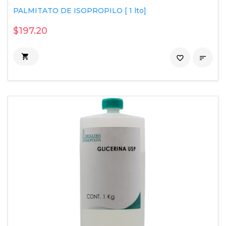
PALMITATO DE ISOPROPILO [ 1 lto]
$197.20

favorite_border
