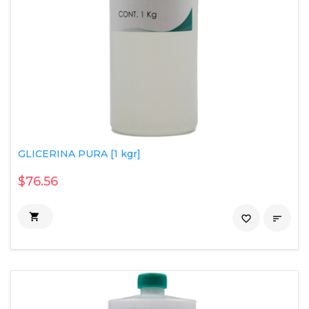
GLICERINA PURA [1 kgr]
$76.56

favorite_border
