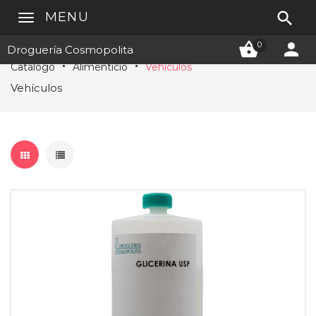

MENU


0
Droguería Cosmopolita
Catálogo
Alimenticio
Vehículos
Vehículos