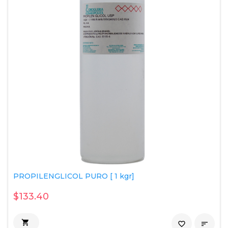
PROPILENGLICOL PURO [ 1 kgr]
$133.40

favorite_border
