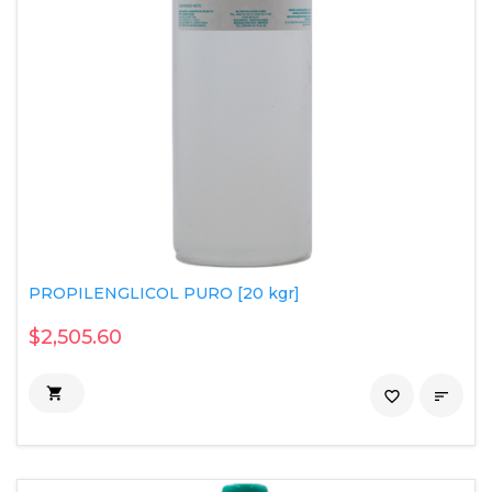
PROPILENGLICOL PURO [20 kgr]
$2,505.60

favorite_border
