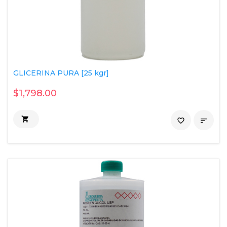
GLICERINA PURA [25 kgr]
$1,798.00

favorite_border
