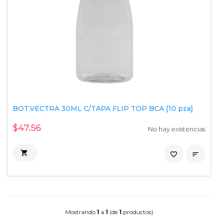
BOT.VECTRA 30ML C/TAPA FLIP TOP BCA [10 pza]
$47.56
No hay existencias

favorite_border

Mostrando
1
a
1
(de
1
productos)