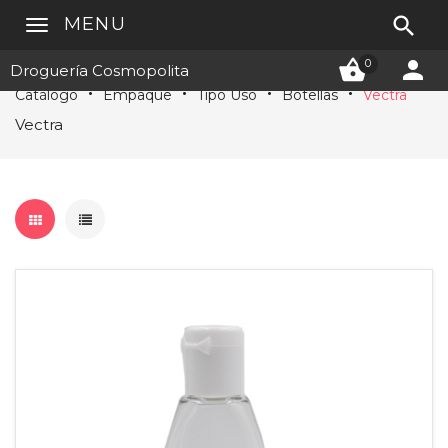

MENU


0
Droguería Cosmopolita
Catálogo
Empaque
Tipo Uso
Botellas
Vectra
Vectra