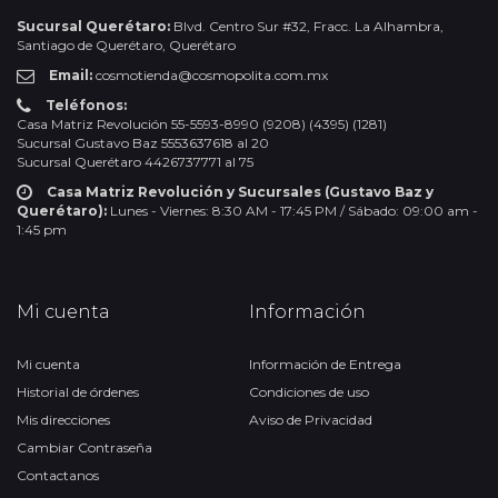
Sucursal Querétaro:
Blvd. Centro Sur #32, Fracc. La Alhambra,
Santiago de Querétaro, Querétaro
Email:
cosmotienda@cosmopolita.com.mx
Teléfonos:
Casa Matriz Revolución 55-5593-8990 (9208) (4395) (1281)
Sucursal Gustavo Baz 5553637618 al 20
Sucursal Querétaro 4426737771 al 75
Casa Matriz Revolución y Sucursales (Gustavo Baz y
Querétaro):
Lunes - Viernes: 8:30 AM - 17:45 PM / Sábado: 09:00 am -
1:45 pm
Mi cuenta
Información
Mi cuenta
Información de Entrega
Historial de órdenes
Condiciones de uso
Mis direcciones
Aviso de Privacidad
Cambiar Contraseña
Contactanos