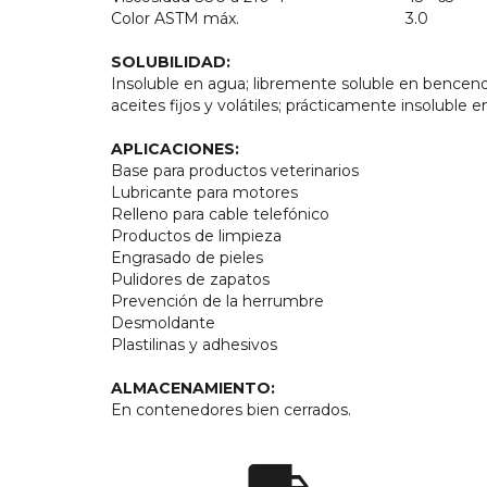
Color ASTM máx.
3.0
SOLUBILIDAD:
Insoluble en agua; libremente soluble en benceno,
aceites fijos y volátiles; prácticamente insoluble e
APLICACIONES:
Base para productos veterinarios
Lubricante para motores
Relleno para cable telefónico
Productos de limpieza
Engrasado de pieles
Pulidores de zapatos
Prevención de la herrumbre
Desmoldante
Plastilinas y adhesivos
ALMACENAMIENTO:
En contenedores bien cerrados.
local_shipping