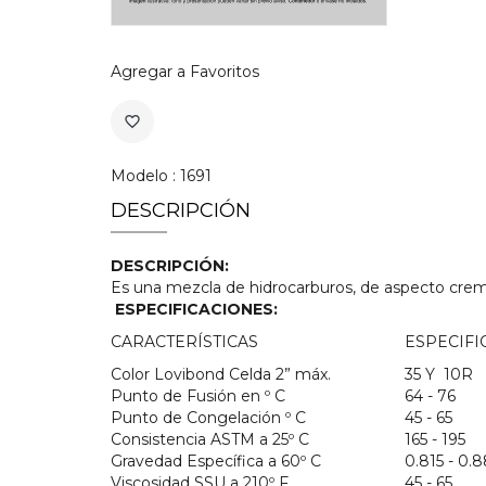
Agregar a Favoritos
favorite_border
Modelo : 1691
DESCRIPCIÓN
DESCRIPCIÓN
:
Es una mezcla de hidrocarburos, de aspecto cremo
ESPECIFICACIONES:
CARACTERÍSTICAS
ESPECIFI
Color Lovibond Celda 2” máx.
35 Y 10R
Punto de Fusión en º C
64 - 76
Punto de Congelación º C
45 - 65
Consistencia ASTM a 25º C
165 - 195
Gravedad Específica a 60º C
0.815 - 0.
Viscosidad SSU a 210º F
45 - 65