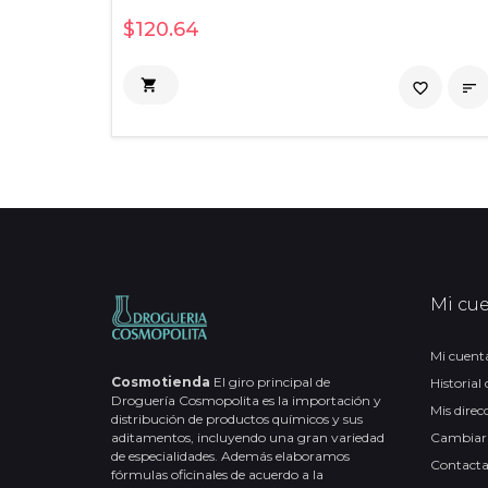
$120.64

favorite_border

Mi cu
Mi cuent
Cosmotienda
El giro principal de
Historial
Droguería Cosmopolita es la importación y
Mis direc
distribución de productos químicos y sus
aditamentos, incluyendo una gran variedad
Cambiar
de especialidades. Además elaboramos
Contact
fórmulas oficinales de acuerdo a la