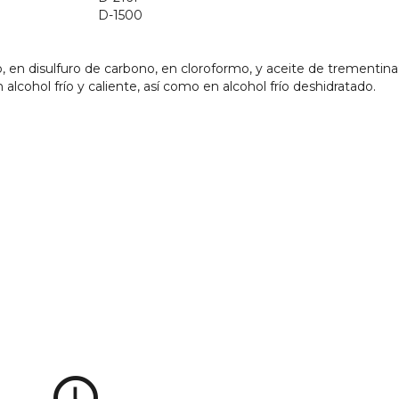
D-1500
 en disulfuro de carbono, en cloroformo, y aceite de trementina;
n alcohol frío y caliente, así como en alcohol frío deshidratado.
access_time