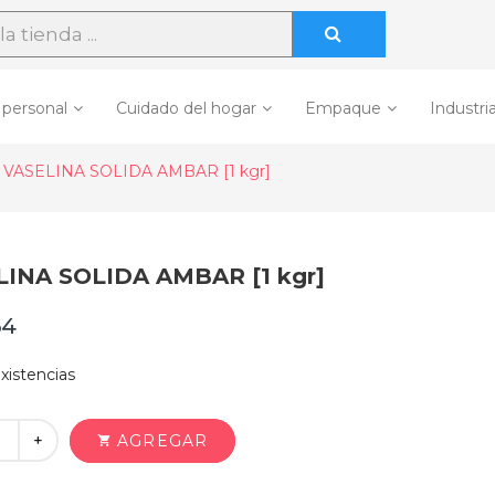
 personal
Cuidado del hogar
Empaque
Industria
VASELINA SOLIDA AMBAR [1 kgr]
LINA SOLIDA AMBAR [1 kgr]
64
xistencias
+
AGREGAR
shopping_cart