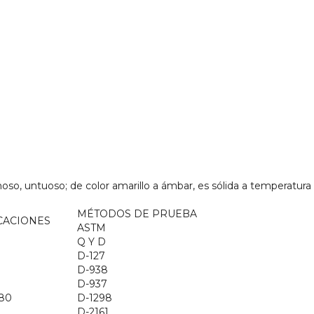
so, untuoso; de color amarillo a ámbar, es sólida a temperatura
MÉTODOS DE PRUEBA
CACIONES
ASTM
Q Y D
D-127
D-938
D-937
880
D-1298
D-2161