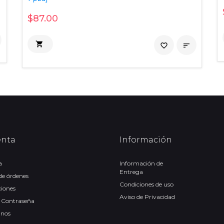
$87.00

favorite_border

enta
Información
a
Información de
Entrega
 de órdenes
Condiciones de uso
ciones
Aviso de Privacidad
 Contraseña
anos