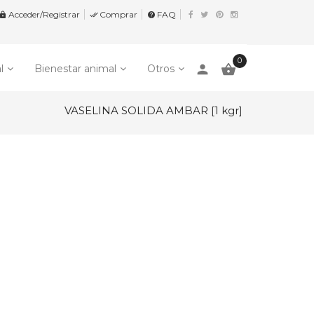
Acceder/Registrar
Comprar
FAQ


help
0
person

l
Bienestar animal
Otros
VASELINA SOLIDA AMBAR [1 kgr]