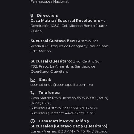
Farmacopea Nacional.
Dirección:
Casa Matriz / Sucursal Revolución:
Av.
Revolución 1080, Col. Mixcoac Benito Juárez
CDMX
Sucursal Gustavo Baz:
Gustavo Baz
Prada 107, Bosques de Echegaray, Naucalpan
Edo. México
Sucursal Querétaro:
Blvd. Centro Sur
#32, Fracc. La Alhambra, Santiago de
Querétaro, Querétaro
Email:
cosmotienda@cosmopolita.com.mx
Teléfonos:
Casa Matriz Revolución 55-5593-8990 (9208)
(4395) (1281)
Sucursal Gustavo Baz 5553637618 al 20
Sucursal Querétaro 4426737771 al 75
Casa Matriz Revolución y
Sucursales (Gustavo Baz y Querétaro):
Lunes - Viernes: 8:30 AM - 17:45 PM / Sábado: