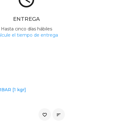
ENTREGA
Hasta cinco días hábiles
lcule el tiempo de entrega
BAR [1 kgr]
favorite_border
