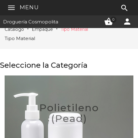

MENU


0
Droguería Cosmopolita
Catálogo
Empaque
Tipo Material
Tipo Material
Seleccione la Categoría
Polietileno
(Pead)