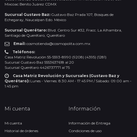
Mixcoac Benito Juárez CDMX
Sucursal Gustavo Baz:
Gustavo Baz Prada 107, Bosques de
Echegaray, Naucalpan Edo. México
Sucursal Querétaro:
Blvd. Centro Sur #32, Fracc. La Alhambra,
Santiago de Querétaro, Querétaro
Email:
cosmotienda@cosmopolita.com.mx
Teléfonos:
Casa Matriz Revolución 55-5593-8990 (9208) (4395) (1281)
Sucursal Gustavo Baz 5553637618 al 20
Sucursal Querétaro 4426737771 al 75
Casa Matriz Revolución y Sucursales (Gustavo Baz y
Querétaro):
Lunes - Viernes: 8:30 AM - 17:45 PM / Sábado: 09:00 am -
1:45 pm
Mi cuenta
Información
Mi cuenta
Información de Entrega
Historial de órdenes
Condiciones de uso