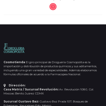
1
Cosmotienda
El giro principal de Droguería Cosmopolita es la
importación y distribución de productos químicos y sus aditamentos,
incluyendo una gran variedad de especialidades. Además elaboramos
fórmulas oficinales de acuerdo a la Farmacopea Nacional.
Dirección:
Casa Matriz / Sucursal Revolución:
Av. Revolución 1080, Col.
Mixcoac Benito Juárez CDMX
Sucursal Gustavo Baz:
Gustavo Baz Prada 107, Bosques de
Echegaray, Naucalpan Edo. México