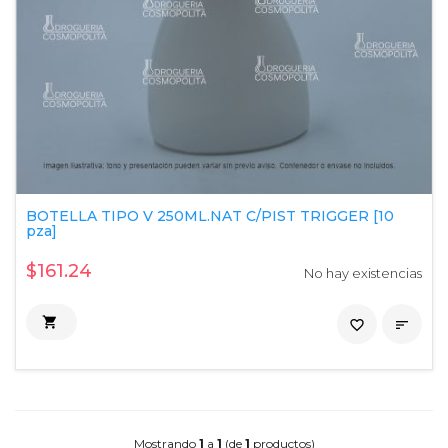
BOTELLA TIPO V 250ML.NAT C/PIST TRIGGER [10
pza]
$161.24
No hay existencias

favorite_border

Mostrando
1
a
1
(de
1
productos)