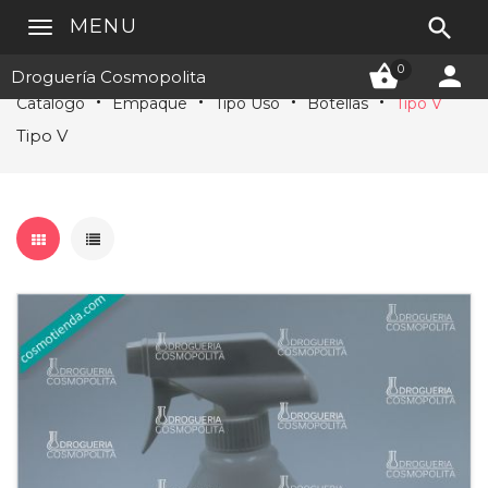

MENU


0
Droguería Cosmopolita
Catálogo
Empaque
Tipo Uso
Botellas
Tipo V
Tipo V