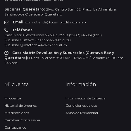
Sucursal Querétaro:
Blvd. Centro Sur #32, Fracc. La Alhambra,
Santiago de Querétaro, Querétaro
Email:
cosmotienda@cosmopolita.com.mx
Teléfonos:
Casa Matriz Revolución 55-5593-8990 (9208) (4395) (1281)
Sucursal Gustavo Baz 5553637618 al 20
Sucursal Querétaro 4426737771 al 75
Casa Matriz Revolución y Sucursales (Gustavo Baz y
Querétaro):
Lunes - Viernes: 8:30 AM - 17:45 PM / Sábado: 09:00 am -
1:45 pm
Mi cuenta
Información
Mi cuenta
Información de Entrega
Historial de órdenes
Condiciones de uso
Mis direcciones
Aviso de Privacidad
Cambiar Contraseña
Contactanos