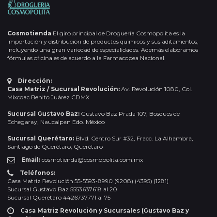
Cosmotienda
El giro principal de Droguería Cosmopolita es la
importación y distribución de productos químicos y sus aditamentos,
incluyendo una gran variedad de especialidades. Además elaboramos
fórmulas oficinales de acuerdo a la Farmacopea Nacional.
Dirección:
Casa Matriz / Sucursal Revolución:
Av. Revolución 1080, Col.
Mixcoac Benito Juárez CDMX
Sucursal Gustavo Baz:
Gustavo Baz Prada 107, Bosques de
Echegaray, Naucalpan Edo. México
Sucursal Querétaro:
Blvd. Centro Sur #32, Fracc. La Alhambra,
Santiago de Querétaro, Querétaro
Email:
cosmotienda@cosmopolita.com.mx
Teléfonos:
Casa Matriz Revolución 55-5593-8990 (9208) (4395) (1281)
Sucursal Gustavo Baz 5553637618 al 20
Sucursal Querétaro 4426737771 al 75
Casa Matriz Revolución y Sucursales (Gustavo Baz y