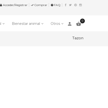
Acceder/Registrar
Comprar
FAQ


help
0
person

l
Bienestar animal
Otros
Tazon