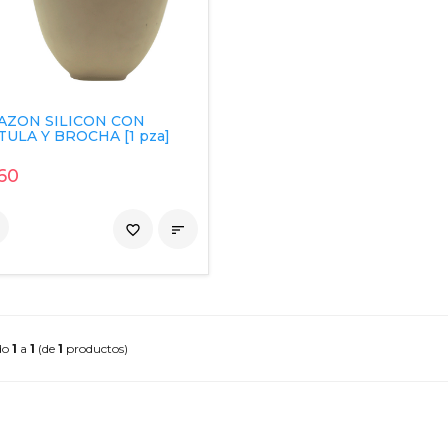
TAZON SILICON CON
ULA Y BROCHA [1 pza]
60
favorite_border

do
1
a
1
(de
1
productos)