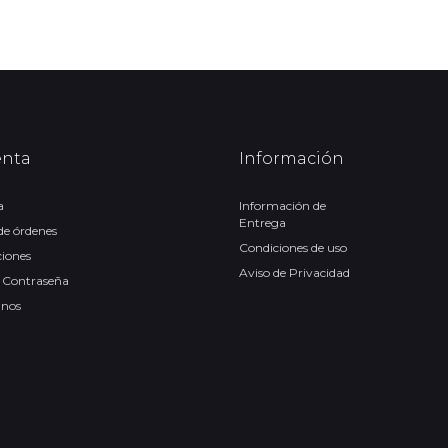
enta
Información
a
Información de
Entrega
 de órdenes
Condiciones de uso
ciones
Aviso de Privacidad
 Contraseña
anos