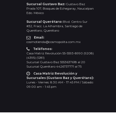
Sucursal Gustavo Baz:
Gustavo Baz
Prada 107, Bosques de Echegaray, Naucalpan
Edo. México
Sucursal Querétaro:
Blvd. Centro Sur
#32, Fracc. La Alhambra, Santiago de
Querétaro, Querétaro
Email:
cosmotienda@cosmopolita.com.mx
Teléfonos:
Casa Matriz Revolución 55-5593-8990 (9208)
(4395) (1281)
Sucursal Gustavo Baz 5553637618 al 20
Sucursal Querétaro 4426737771 al 75
Casa Matriz Revolución y
Sucursales (Gustavo Baz y Querétaro):
Lunes - Viernes: 8:30 AM - 17:45 PM / Sábado:
09:00 am - 1:45 pm