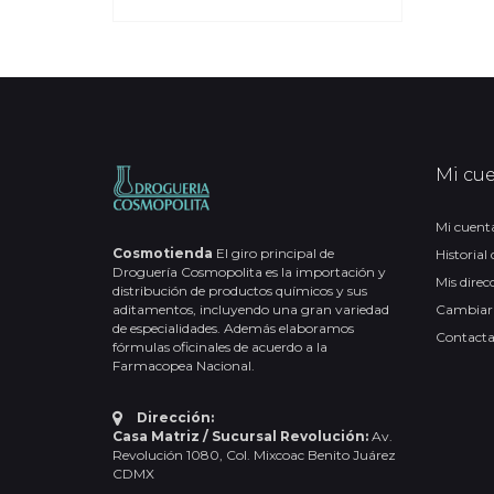
Mi cu
Mi cuent
Cosmotienda
El giro principal de
Historial
Droguería Cosmopolita es la importación y
Mis direc
distribución de productos químicos y sus
aditamentos, incluyendo una gran variedad
Cambiar
de especialidades. Además elaboramos
Contact
fórmulas oficinales de acuerdo a la
Farmacopea Nacional.
Dirección:
Casa Matriz / Sucursal Revolución:
Av.
Revolución 1080, Col. Mixcoac Benito Juárez
CDMX