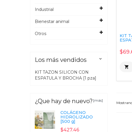
Industrial
Bienestar animal
Otros
KIT 
ESPAT
$69.
Los más vendidos


KIT TAZON SILICON CON
ESPATULA Y BROCHA [1 pza]
¿Que hay de nuevo?
[más]
Mostran
COLÁGENO
HIDROLIZADO
[500 g]
$427.46