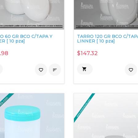
O 60 GR BCO C/TAPA Y
TARRO 120 GR BCO C/TAP
R [ 10 pza]
LINNER [ 10 pza]
.98
$147.32

favorite_border

favorite_border