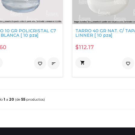
O 10 GR POLICRISTAL C7
TARRO 40 GR NAT. C/ TAP
BLANCA [ 10 pza]
LINNER [ 10 pza]
60
$112.17

favorite_border

favorite_border
do
1
a
20
(de
55
productos)