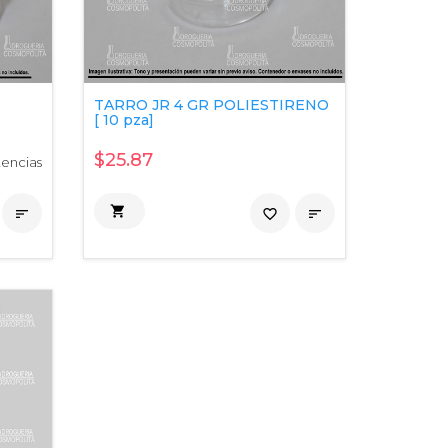
TARRO JR 4 GR POLIESTIRENO
[ 10 pza]
$25.87
tencias


favorite_border
