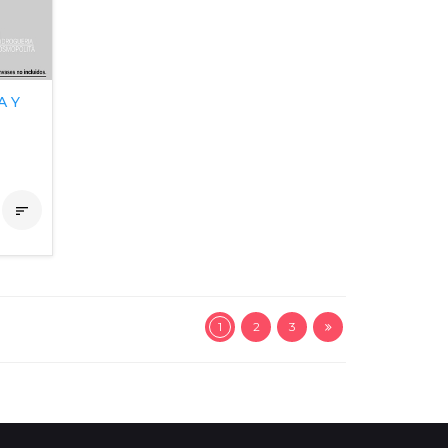
A Y

1
2
3