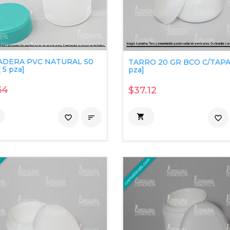
DERA PVC NATURAL 50
TARRO 20 GR BCO C/TAPA 
 5 pza]
pza]
64
$37.12

favorite_border

favorite_border