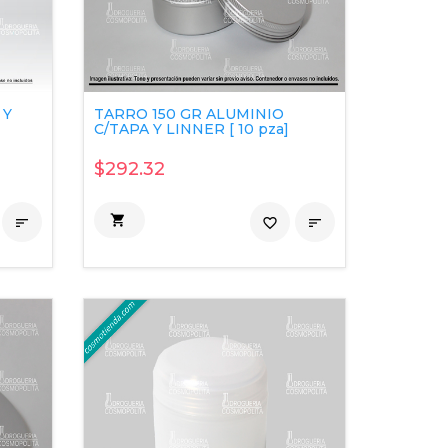
 Y
TARRO 150 GR ALUMINIO
C/TAPA Y LINNER [ 10 pza]
$292.32


favorite_border
