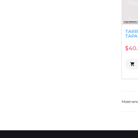
TARR
TAPA 
$40.

Mostran