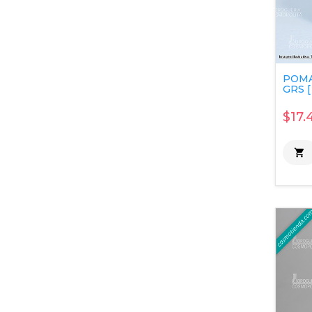
POMA
GRS [
$17.
