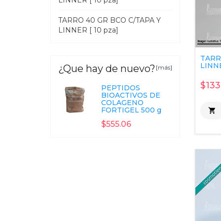
LINNER [ 10 pza]
TARRO 40 GR BCO C/TAPA Y
LINNER [ 10 pza]
TARR
LINNE
¿Que hay de nuevo?
[más]
$133
PEPTIDOS
BIOACTIVOS DE
COLAGENO
FORTIGEL 500 g

$555.06