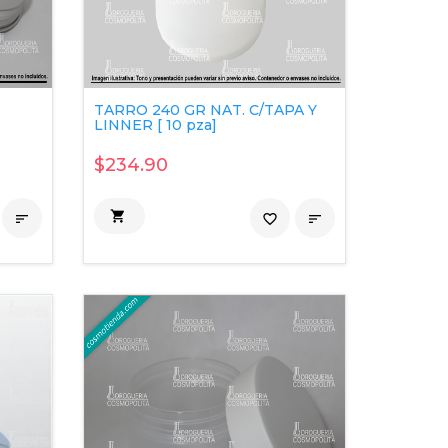
TARRO 240 GR NAT. C/TAPA Y
LINNER [ 10 pza]
$234.90


favorite_border
