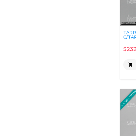
TARR
C/TAP
$232
