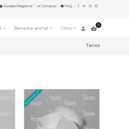
Acceder/Registrar
Comprar
FAQ


help
0
person

l
Bienestar animal
Otros
Tarros