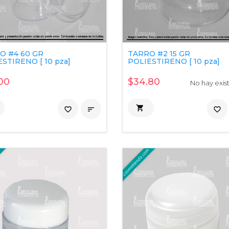
O #4 60 GR
TARRO #2 15 GR
STIRENO [ 10 pza]
POLIESTIRENO [ 10 pza]
00
$34.80
No hay exis

favorite_border

favorite_border