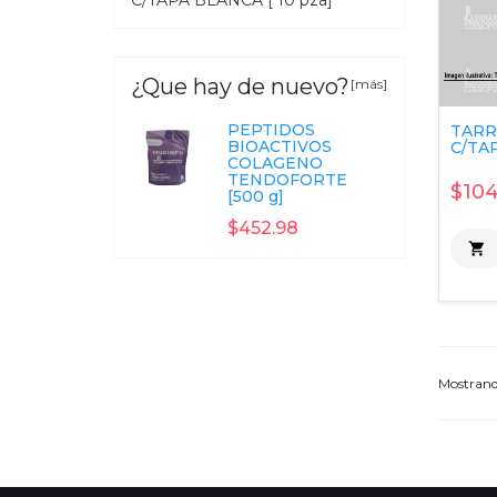
C/TAPA BLANCA [ 10 pza]
¿Que hay de nuevo?
[más]
PEPTIDOS
TARR
BIOACTIVOS
C/TAP
COLAGENO
TENDOFORTE
$104
[500 g]
$452.98

Mostran