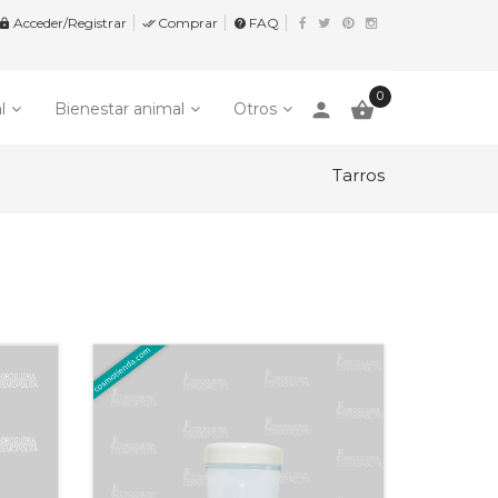
Acceder/Registrar
Comprar
FAQ


help
0
person

l
Bienestar animal
Otros
Tarros