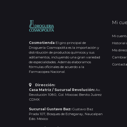
Mi cu
Mi cuent
Cosmotienda
El giro principal de
Historial
Droguería Cosmopolita es la importación y
Mis direc
distribución de productos químicos y sus
aditamentos, incluyendo una gran variedad
Cambiar
de especialidades. Además elaboramos
Contact
fórmulas oficinales de acuerdo a la
Farmacopea Nacional.
Dirección:
Casa Matriz / Sucursal Revolución:
Av.
Revolución 1080, Col. Mixcoac Benito Juárez
CDMX
Sucursal Gustavo Baz:
Gustavo Baz
Prada 107, Bosques de Echegaray, Naucalpan
Edo. México