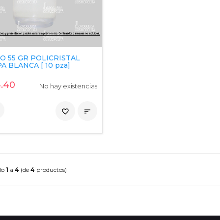
O 55 GR POLICRISTAL
A BLANCA [ 10 pza]
.40
No hay existencias
favorite_border

do
1
a
4
(de
4
productos)