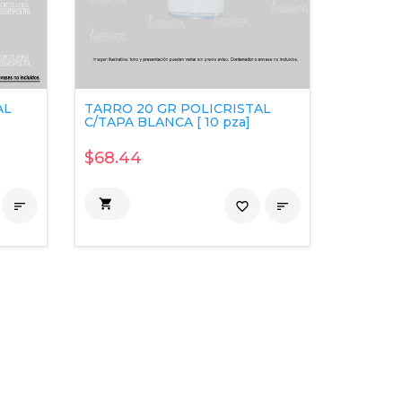
AL
TARRO 20 GR POLICRISTAL
C/TAPA BLANCA [ 10 pza]
$68.44


favorite_border
