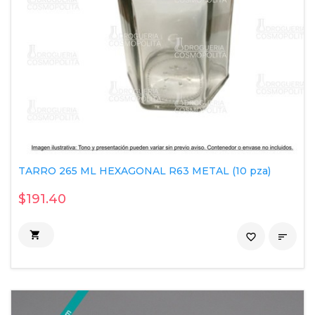
TARRO 265 ML HEXAGONAL R63 METAL (10 pza)
$191.40

favorite_border
