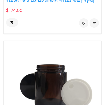
TARRO 50GR. AMBAR VIDRIO C/TAPA NGA [10 pza]
$174.00

favorite_border
