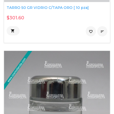
TARRO 50 GR VIDRIO C/TAPA ORO [ 10 pza]
$301.60

favorite_border
