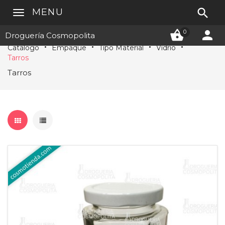

MENU


0
Droguería Cosmopolita
Catálogo
Empaque
Tipo Material
Vidrio
Tarros
Tarros