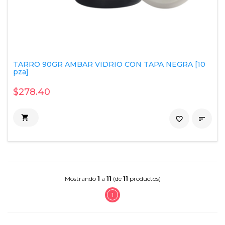
TARRO 90GR AMBAR VIDRIO CON TAPA NEGRA [10
pza]
$278.40

favorite_border

Mostrando
1
a
11
(de
11
productos)
1