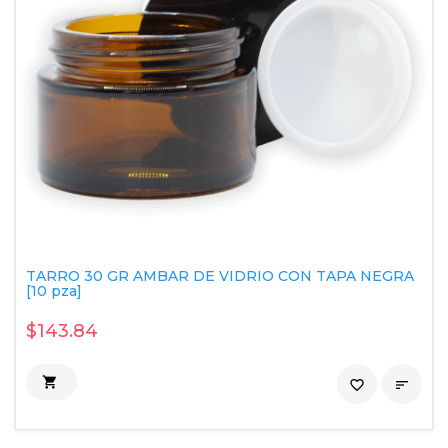
TARRO 30 GR AMBAR DE VIDRIO CON TAPA NEGRA
[10 pza]
$143.84

favorite_border
