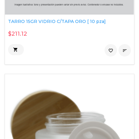
TARRO 15GR VIDRIO C/TAPA ORO [ 10 pza]
$211.12

favorite_border
