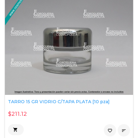
TARRO 15 GR VIDRIO C/TAPA PLATA [10 pza]
$211.12

favorite_border
