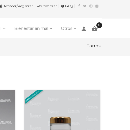
Acceder/Registrar
Comprar
FAQ


help
0
person

l
Bienestar animal
Otros
Tarros