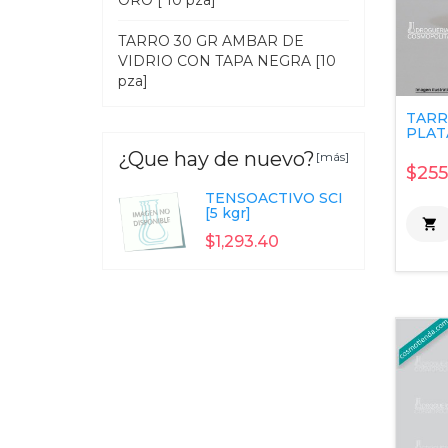
ORO [ 10 pza]
TARRO 30 GR AMBAR DE
VIDRIO CON TAPA NEGRA [10
pza]
TARR
PLATA
¿Que hay de nuevo?
[más]
$255
TENSOACTIVO SCI
[5 kgr]

$1,293.40