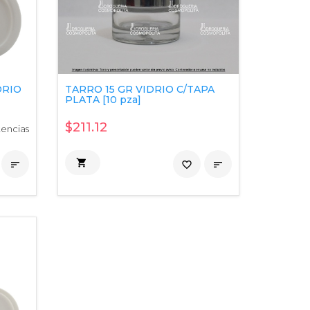
DRIO
TARRO 15 GR VIDRIO C/TAPA
]
PLATA [10 pza]
$211.12
tencias


favorite_border
