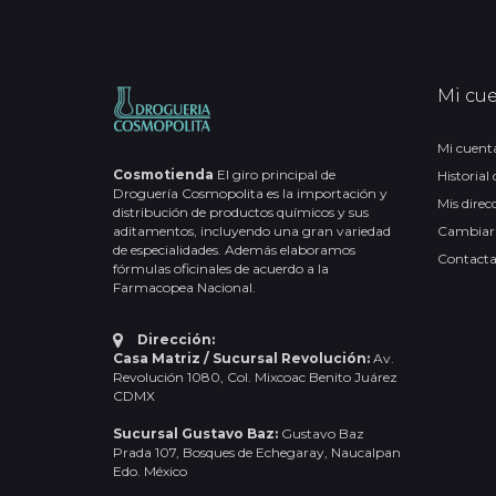
Mi cu
Mi cuent
Cosmotienda
El giro principal de
Historial
Droguería Cosmopolita es la importación y
Mis direc
distribución de productos químicos y sus
aditamentos, incluyendo una gran variedad
Cambiar
de especialidades. Además elaboramos
Contact
fórmulas oficinales de acuerdo a la
Farmacopea Nacional.
Dirección:
Casa Matriz / Sucursal Revolución:
Av.
Revolución 1080, Col. Mixcoac Benito Juárez
CDMX
Sucursal Gustavo Baz:
Gustavo Baz
Prada 107, Bosques de Echegaray, Naucalpan
Edo. México