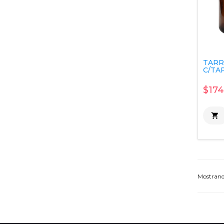
TARR
C/TAP
$174

Mostran