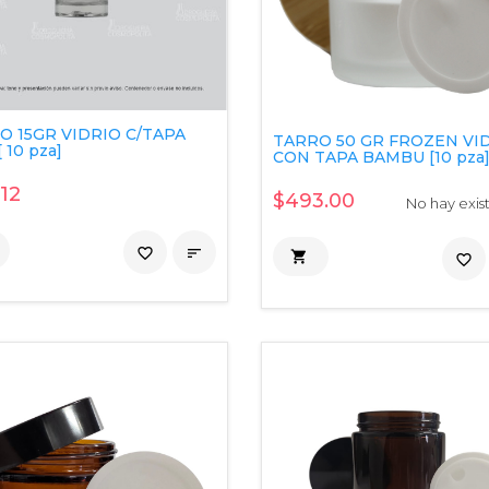
O 15GR VIDRIO C/TAPA
TARRO 50 GR FROZEN VI
 10 pza]
CON TAPA BAMBU [10 pza
.12
$493.00
No hay exis
favorite_border


favorite_border