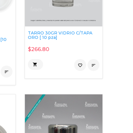
TARRO 30GR VIDRIO C/TAPA
ORO [ 10 pza]
[10
$266.80

favorite_border

