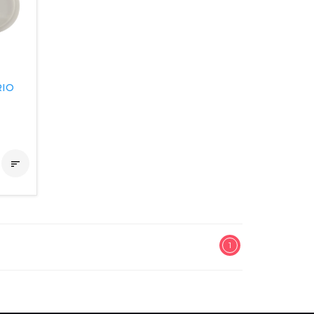
RIO

1