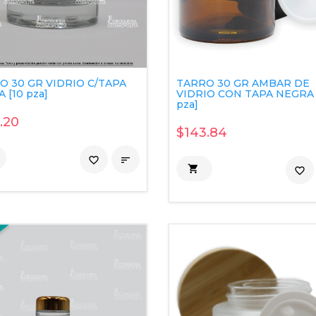
O 30 GR VIDRIO C/TAPA
TARRO 30 GR AMBAR DE
 [10 pza]
VIDRIO CON TAPA NEGRA 
pza]
.20
$143.84
favorite_border


favorite_border