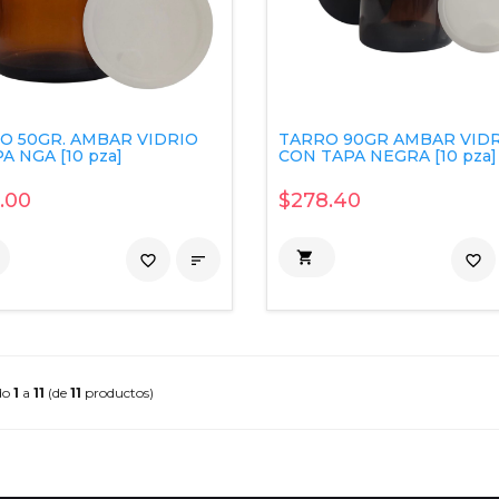
O 50GR. AMBAR VIDRIO
TARRO 90GR AMBAR VID
A NGA [10 pza]
CON TAPA NEGRA [10 pza]
.00
$278.40

favorite_border

favorite_border
do
1
a
11
(de
11
productos)