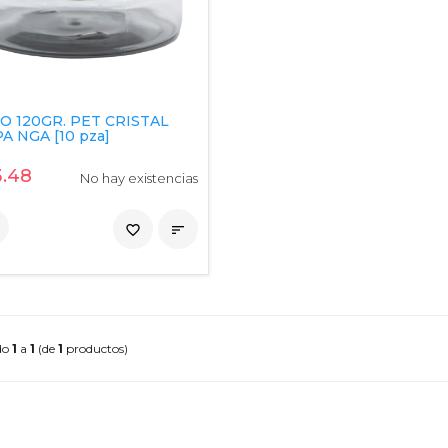
O 120GR. PET CRISTAL
A NGA [10 pza]
.48
No hay existencias
favorite_border

do
1
a
1
(de
1
productos)