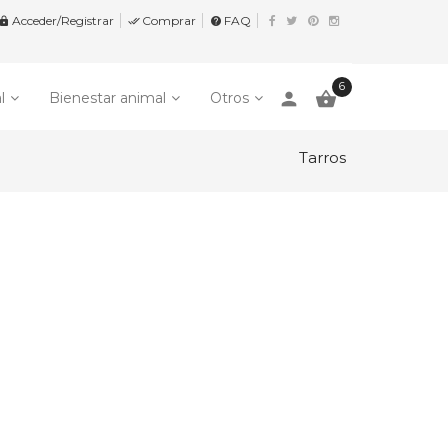
Acceder/Registrar
Comprar
FAQ


help
6
person

l
Bienestar animal
Otros
Tarros