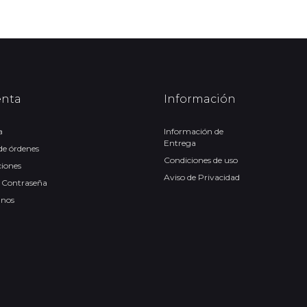
enta
Información
a
Información de
Entrega
 de órdenes
Condiciones de uso
ciones
Aviso de Privacidad
 Contraseña
anos