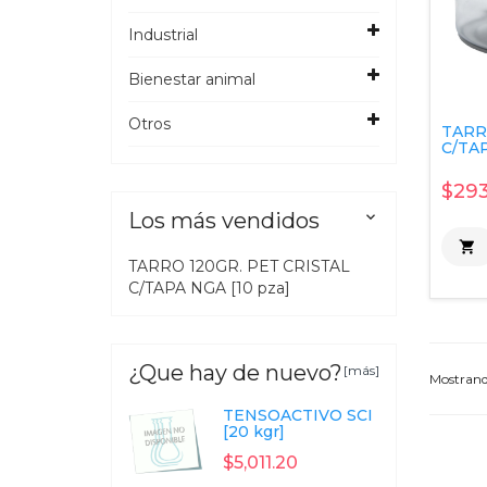
Industrial
Bienestar animal
Otros
TARR
C/TAP
$293
Los más vendidos


TARRO 120GR. PET CRISTAL
C/TAPA NGA [10 pza]
¿Que hay de nuevo?
[más]
Mostran
TENSOACTIVO SCI
[20 kgr]
$5,011.20