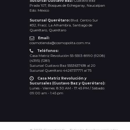
Sucursal Gustavo Baz:
Gustavo Baz
Prada 107, Bosques de Echegaray, Naucalpan
Edo. México
Sucursal Querétaro:
Blvd. Centro Sur
#32, Fracc. La Alhambra, Santiago de
Querétaro, Querétaro
Email:
cosmotienda@cosmopolita.com.mx
Teléfonos:
Casa Matriz Revolución 55-5593-8990 (9208)
(4395) (1281)
Sucursal Gustavo Baz 5553637618 al 20
Sucursal Querétaro 4426737771 al 75
Casa Matriz Revolución y
Sucursales (Gustavo Baz y Querétaro):
Lunes - Viernes: 8:30 AM - 17:45 PM / Sábado:
09:00 am - 1:45 pm