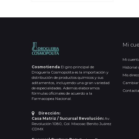
Mi cu
Mi cuent
Cosmotienda
El giro principal de
Historial
Droguería Cosmopolita es la importación y
Mis direc
distribución de productos químicos y sus
aditamentos, incluyendo una gran variedad
Cambiar
de especialidades. Además elaboramos
Contact
fórmulas oficinales de acuerdo a la
Farmacopea Nacional.
Dirección:
Casa Matriz / Sucursal Revolución:
Av.
Revolución 1080, Col. Mixcoac Benito Juárez
CDMX