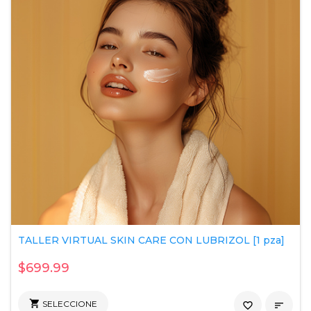
TALLER VIRTUAL SKIN CARE CON LUBRIZOL [1 pza]
$699.99

SELECCIONE
favorite_border
