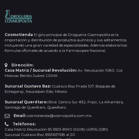
Cosmotienda
El giro principal de Droguería Cosmopolita es la
importación y distribución de productos químicos y sus aditamentos,
incluyendo una gran variedad de especialidades. Además elaboramos
fórmulas oficinales de acuerdo a la Farmacopea Nacional.
Dirección:
Casa Matriz / Sucursal Revolución:
Av. Revolución 1080, Col.
Mixcoac Benito Juárez CDMX
Sucursal Gustavo Baz:
Gustavo Baz Prada 107, Bosques de
Echegaray, Naucalpan Edo. México
Sucursal Querétaro:
Blvd. Centro Sur #32, Fracc. La Alhambra,
Santiago de Querétaro, Querétaro
Email:
cosmotienda@cosmopolita.com.mx
Teléfonos:
Casa Matriz Revolución 55-5593-8990 (9208) (4395) (1281)
Sucursal Gustavo Baz 5553637618 al 20