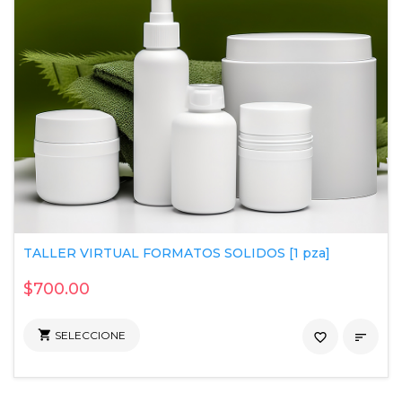
TALLER VIRTUAL FORMATOS SOLIDOS [1 pza]
$700.00

SELECCIONE
favorite_border
