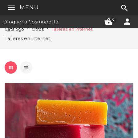

MENU


0
Droguería Cosmopolita
Catálogo
Otros
Talleres en internet
Talleres en internet