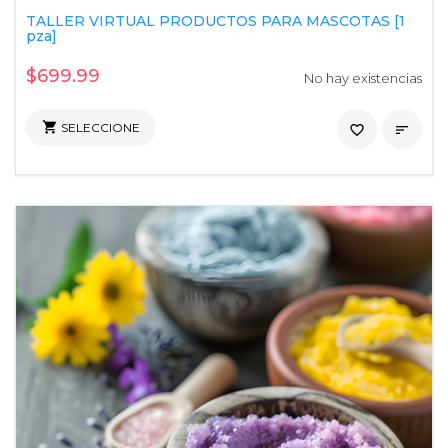
TALLER VIRTUAL PRODUCTOS PARA MASCOTAS [1
pza]
$699.99
No hay existencias

SELECCIONE
favorite_border
