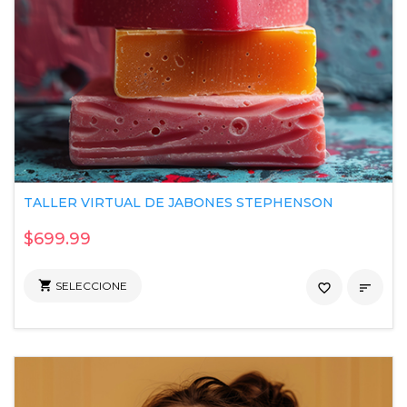
TALLER VIRTUAL DE JABONES STEPHENSON
$699.99

SELECCIONE
favorite_border
