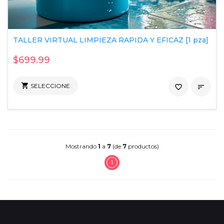
TALLER VIRTUAL LIMPIEZA RAPIDA Y EFICAZ [1 pza]
$699.99

SELECCIONE
favorite_border

Mostrando
1
a
7
(de
7
productos)
1