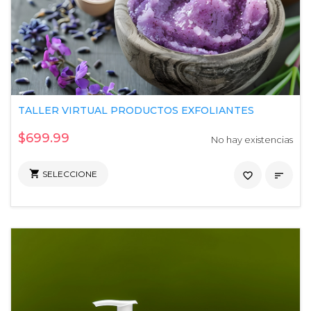
TALLER VIRTUAL PRODUCTOS EXFOLIANTES
$699.99
No hay existencias

SELECCIONE
favorite_border
