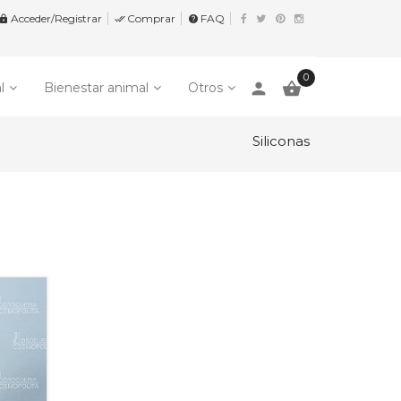
Acceder/Registrar
Comprar
FAQ


help
0
person

l
Bienestar animal
Otros
Siliconas