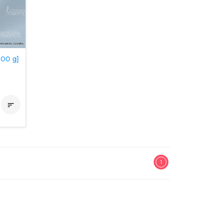
00 g]

1