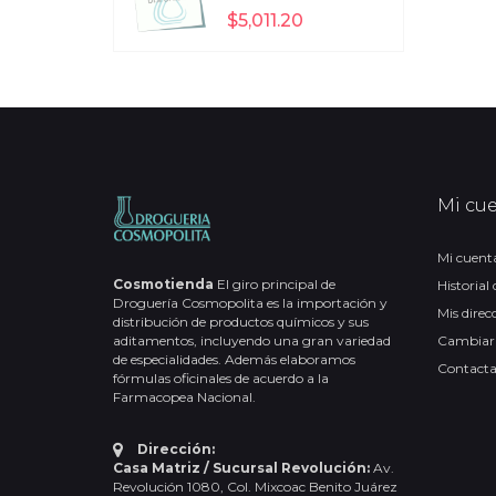
$5,011.20
Mi cu
Mi cuent
Cosmotienda
El giro principal de
Historial
Droguería Cosmopolita es la importación y
Mis direc
distribución de productos químicos y sus
aditamentos, incluyendo una gran variedad
Cambiar
de especialidades. Además elaboramos
Contact
fórmulas oficinales de acuerdo a la
Farmacopea Nacional.
Dirección:
Casa Matriz / Sucursal Revolución:
Av.
Revolución 1080, Col. Mixcoac Benito Juárez