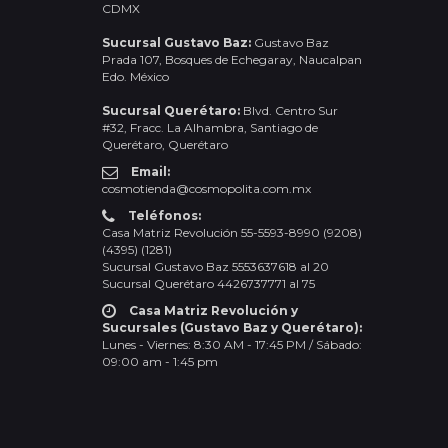
CDMX
Sucursal Gustavo Baz:
Gustavo Baz
Prada 107, Bosques de Echegaray, Naucalpan
Edo. México
Sucursal Querétaro:
Blvd. Centro Sur
#32, Fracc. La Alhambra, Santiago de
Querétaro, Querétaro
Email:
cosmotienda@cosmopolita.com.mx
Teléfonos:
Casa Matriz Revolución 55-5593-8990 (9208)
(4395) (1281)
Sucursal Gustavo Baz 5553637618 al 20
Sucursal Querétaro 4426737771 al 75
Casa Matriz Revolución y
Sucursales (Gustavo Baz y Querétaro):
Lunes - Viernes: 8:30 AM - 17:45 PM / Sábado:
09:00 am - 1:45 pm