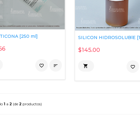
TICONA [250 ml]
SILICON HIDROSOLUBlE [1
66
$145.00
favorite_border


favorite_border
do
1
a
2
(de
2
productos)