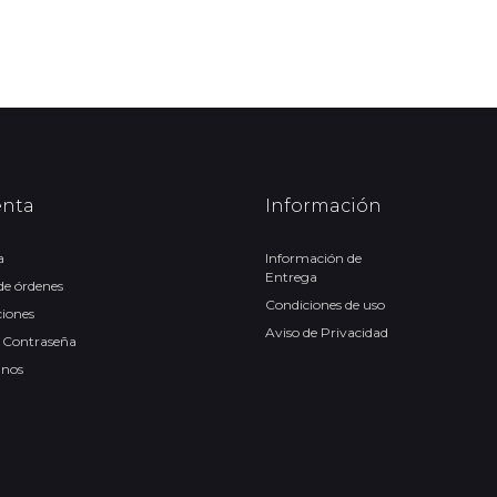
enta
Información
a
Información de
Entrega
 de órdenes
Condiciones de uso
ciones
Aviso de Privacidad
 Contraseña
anos