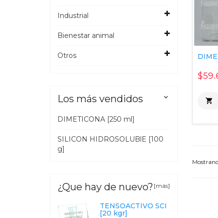
Industrial
Bienestar animal
Otros
DIME
$59.
Los más vendidos


DIMETICONA [250 ml]
SILICON HIDROSOLUBlE [100
g]
Mostran
¿Que hay de nuevo?
[más]
TENSOACTIVO SCI
[20 kgr]