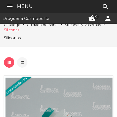

MENU


0
Droguería Cosmopolita
Catálogo
Cuidado personal
Siliconas y Vaselinas
Siliconas
Siliconas