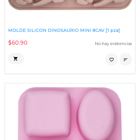
MOLDE SILICON DINOSAURIO MINI 8CAV [1 pza]
$60.90
No hay existencias

favorite_border
