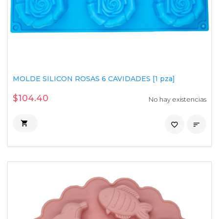
MOLDE SILICON ROSAS 6 CAVIDADES [1 pza]
$104.40
No hay existencias

favorite_border
