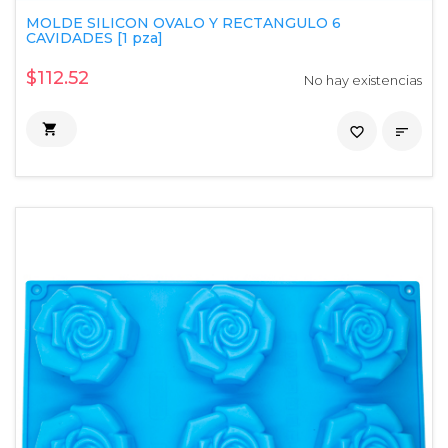
MOLDE SILICON OVALO Y RECTANGULO 6
CAVIDADES [1 pza]
$112.52
No hay existencias

favorite_border
