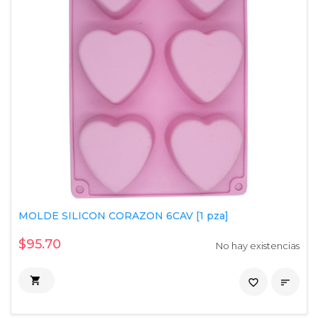
MOLDE SILICON CORAZON 6CAV [1 pza]
$95.70
No hay existencias

favorite_border
