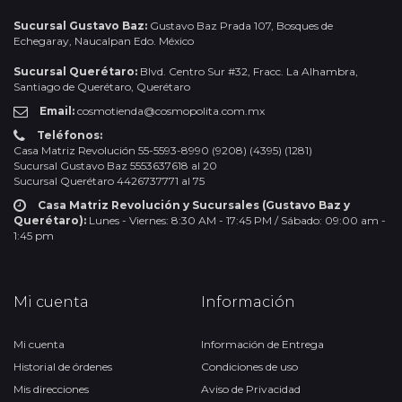
Sucursal Gustavo Baz:
Gustavo Baz Prada 107, Bosques de
Echegaray, Naucalpan Edo. México
Sucursal Querétaro:
Blvd. Centro Sur #32, Fracc. La Alhambra,
Santiago de Querétaro, Querétaro
Email:
cosmotienda@cosmopolita.com.mx
Teléfonos:
Casa Matriz Revolución 55-5593-8990 (9208) (4395) (1281)
Sucursal Gustavo Baz 5553637618 al 20
Sucursal Querétaro 4426737771 al 75
Casa Matriz Revolución y Sucursales (Gustavo Baz y
Querétaro):
Lunes - Viernes: 8:30 AM - 17:45 PM / Sábado: 09:00 am -
1:45 pm
Mi cuenta
Información
Mi cuenta
Información de Entrega
Historial de órdenes
Condiciones de uso
Mis direcciones
Aviso de Privacidad