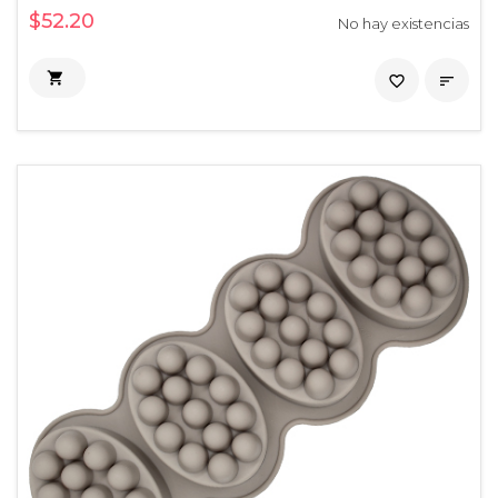
$52.20
No hay existencias

favorite_border
