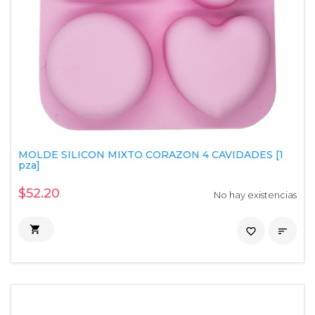
MOLDE SILICON MIXTO CORAZON 4 CAVIDADES [1
pza]
$52.20
No hay existencias

favorite_border
