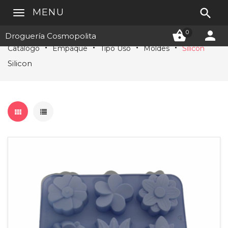

MENU


0
Droguería Cosmopolita
Catálogo
Empaque
Tipo Uso
Moldes
Silicon
Silicon