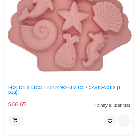
MOLDE SILICON MARINO MIXTO 7 CAVIDADES [1
pza]
$68.67
No hay existencias

favorite_border
