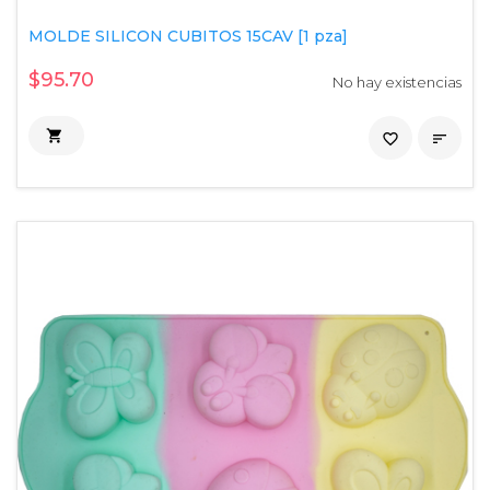
MOLDE SILICON CUBITOS 15CAV [1 pza]
$95.70
No hay existencias

favorite_border
