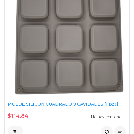
MOLDE SILICON CUADRADO 9 CAVIDADES [1 pza]
$114.84
No hay existencias

favorite_border
