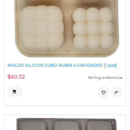
MOLDE SILICON CUBO RUBIK 4 CAVIDADES [1 pza]
$60.32
No hay existencias

favorite_border
