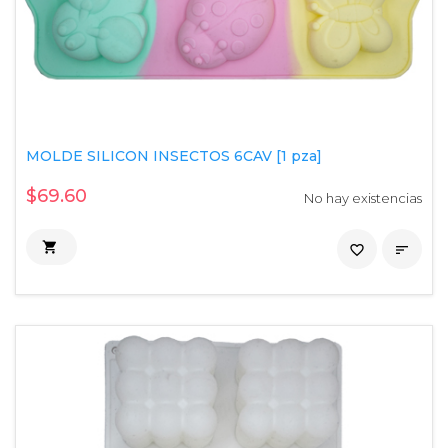
MOLDE SILICON INSECTOS 6CAV [1 pza]
$69.60
No hay existencias

favorite_border
