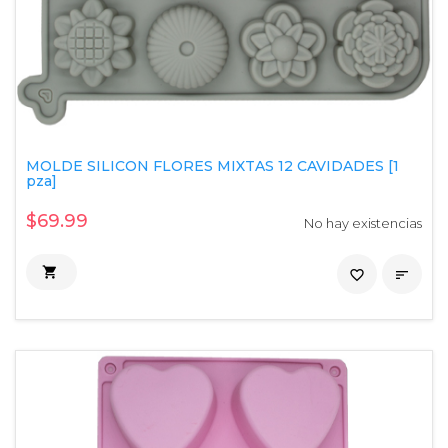
MOLDE SILICON FLORES MIXTAS 12 CAVIDADES [1
pza]
$69.99
No hay existencias

favorite_border
