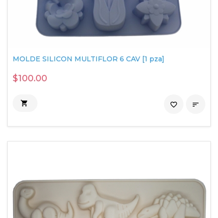
MOLDE SILICON MULTIFLOR 6 CAV [1 pza]
$100.00

favorite_border
