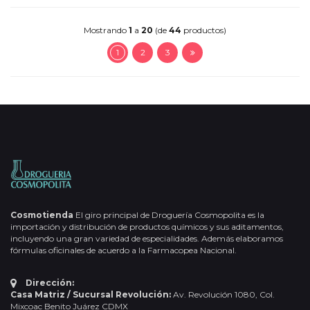
Mostrando
1
a
20
(de
44
productos)
1
2
3
Cosmotienda
El giro principal de Droguería Cosmopolita es la
importación y distribución de productos químicos y sus aditamentos,
incluyendo una gran variedad de especialidades. Además elaboramos
fórmulas oficinales de acuerdo a la Farmacopea Nacional.
Dirección:
Casa Matriz / Sucursal Revolución:
Av. Revolución 1080, Col.
Mixcoac Benito Juárez CDMX