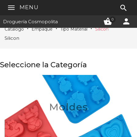

MENU


0
Droguería Cosmopolita
Catálogo
Empaque
Tipo Material
Silicon
Silicon
Seleccione la Categoría
Moldes