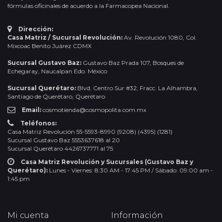
fórmulas oficinales de acuerdo a la Farmacopea Nacional.
Dirección:
Casa Matriz / Sucursal Revolución:
Av. Revolución 1080, Col.
Mixcoac Benito Juárez CDMX
Sucursal Gustavo Baz:
Gustavo Baz Prada 107, Bosques de
Echegaray, Naucalpan Edo. México
Sucursal Querétaro:
Blvd. Centro Sur #32, Fracc. La Alhambra,
Santiago de Querétaro, Querétaro
Email:
cosmotienda@cosmopolita.com.mx
Teléfonos:
Casa Matriz Revolución 55-5593-8990 (9208) (4395) (1281)
Sucursal Gustavo Baz 5553637618 al 20
Sucursal Querétaro 4426737771 al 75
Casa Matriz Revolución y Sucursales (Gustavo Baz y
Querétaro):
Lunes - Viernes: 8:30 AM - 17:45 PM / Sábado: 09:00 am -
1:45 pm
Mi cuenta
Información