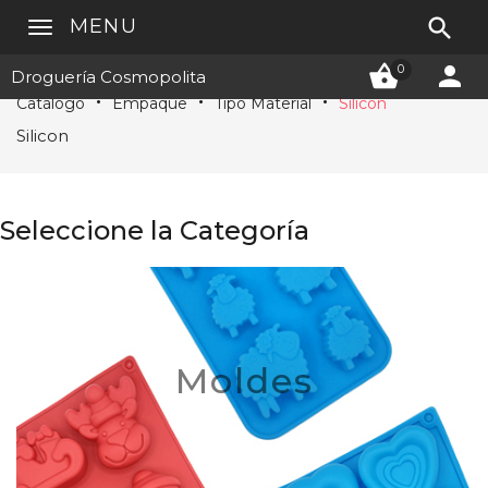

MENU


0
Droguería Cosmopolita
Catálogo
Empaque
Tipo Material
Silicon
Silicon
Seleccione la Categoría
Moldes