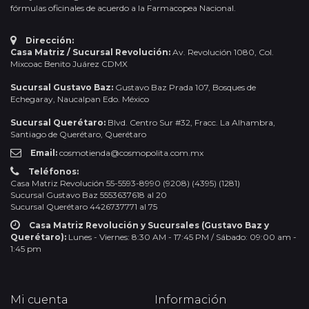
fórmulas oficinales de acuerdo a la Farmacopea Nacional.
Dirección:
Casa Matriz / Sucursal Revolución:
Av. Revolución 1080, Col.
Mixcoac Benito Juárez CDMX
Sucursal Gustavo Baz:
Gustavo Baz Prada 107, Bosques de
Echegaray, Naucalpan Edo. México
Sucursal Querétaro:
Blvd. Centro Sur #32, Fracc. La Alhambra,
Santiago de Querétaro, Querétaro
Email:
cosmotienda@cosmopolita.com.mx
Teléfonos:
Casa Matriz Revolución 55-5593-8990 (9208) (4395) (1281)
Sucursal Gustavo Baz 5553637618 al 20
Sucursal Querétaro 4426737771 al 75
Casa Matriz Revolución y Sucursales (Gustavo Baz y
Querétaro):
Lunes - Viernes: 8:30 AM - 17:45 PM / Sábado: 09:00 am -
1:45 pm
Mi cuenta
Información