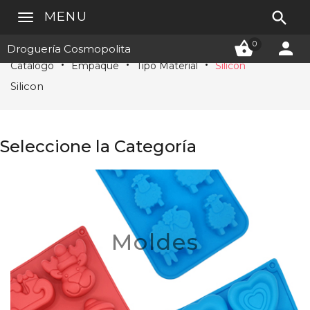

MENU


0
Droguería Cosmopolita
Catálogo
Empaque
Tipo Material
Silicon
Silicon
Seleccione la Categoría
Moldes