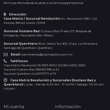
fórmulas oficinales de acuerdo a la Farmacopea Nacional.
Dirección:
Casa Matriz / Sucursal Revolución:
Av. Revolución 1080, Col.
Mixcoac Benito Juárez CDMX
Sucursal Gustavo Baz:
Gustavo Baz Prada 107, Bosques de
Echegaray, Naucalpan Edo. México
Sucursal Querétaro:
Blvd. Centro Sur #32, Fracc. La Alhambra,
Santiago de Querétaro, Querétaro
Email:
cosmotienda@cosmopolita.com.mx
Teléfonos:
Casa Matriz Revolución 55-5593-8990 (9208) (4395) (1281)
Sucursal Gustavo Baz 5553637618 al 20
Sucursal Querétaro 4426737771 al 75
Casa Matriz Revolución y Sucursales (Gustavo Baz y
Querétaro):
Lunes - Viernes: 8:30 AM - 17:45 PM / Sábado: 09:00 am -
1:45 pm
Mi cuenta
Información