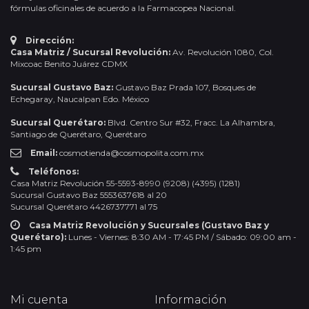
fórmulas oficinales de acuerdo a la Farmacopea Nacional.
Dirección:
Casa Matriz / Sucursal Revolución:
Av. Revolución 1080, Col.
Mixcoac Benito Juárez CDMX
Sucursal Gustavo Baz:
Gustavo Baz Prada 107, Bosques de
Echegaray, Naucalpan Edo. México
Sucursal Querétaro:
Blvd. Centro Sur #32, Fracc. La Alhambra,
Santiago de Querétaro, Querétaro
Email:
cosmotienda@cosmopolita.com.mx
Teléfonos:
Casa Matriz Revolución 55-5593-8990 (9208) (4395) (1281)
Sucursal Gustavo Baz 5553637618 al 20
Sucursal Querétaro 4426737771 al 75
Casa Matriz Revolución y Sucursales (Gustavo Baz y
Querétaro):
Lunes - Viernes: 8:30 AM - 17:45 PM / Sábado: 09:00 am -
1:45 pm
Mi cuenta
Información