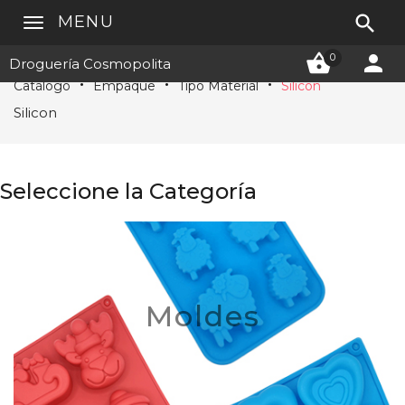

MENU


0
Droguería Cosmopolita
Catálogo
Empaque
Tipo Material
Silicon
Silicon
Seleccione la Categoría
Moldes