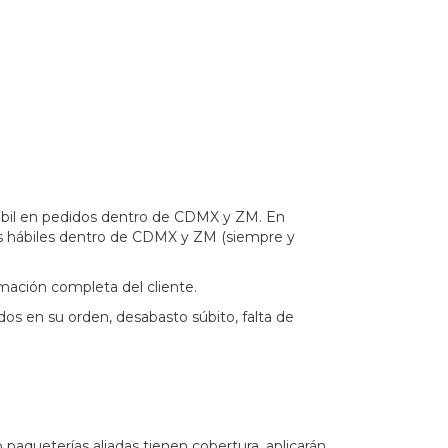
hábil en pedidos dentro de CDMX y ZM. En
 días hábiles dentro de CDMX y ZM (siempre y
rmación completa del cliente.
os en su orden, desabasto súbito, falta de
paqueterías aliadas tienen cobertura, aplicarán