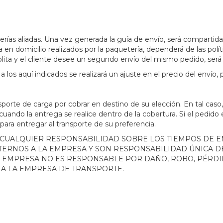
erías aliadas. Una vez generada la guía de envío, será compartid
en domicilio realizados por la paquetería, dependerá de las polít
ita y el cliente desee un segundo envío del mismo pedido, será 
os aquí indicados se realizará un ajuste en el precio del envío, p
sporte de carga por cobrar en destino de su elección.
En tal caso
ando la entrega se realice dentro de la cobertura. Si el pedido
ra entregar al transporte de su preferencia.
 CUALQUIER RESPONSABILIDAD SOBRE LOS TIEMPOS DE 
TERNOS A LA EMPRESA Y SON RESPONSABILIDAD ÚNICA D
A EMPRESA NO ES RESPONSABLE POR DAÑO, ROBO, PÉRD
 A LA EMPRESA DE TRANSPORTE.