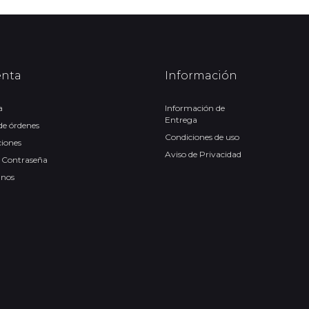
enta
Información
a
Información de
Entrega
 de órdenes
Condiciones de uso
ciones
Aviso de Privacidad
 Contraseña
anos