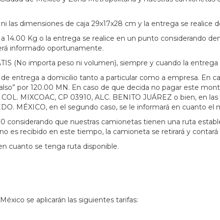
ni las dimensiones de caja 29x17x28 cm y la entrega se realice 
 a
14.00 Kg o la entrega se realice en un punto considerando den
será informado oportunamente.
TIS (No importa peso ni volumen), siempre y cuando la entrega s
 de entrega a domicilio tanto a particular como a empresa. En c
 falso” por 120.00 MN. En caso de que decida no pagar este monto
0 COL. MIXCOAC, CP 03910, ALC. BENITO JUÁREZ o bien, en las
ICO, en el segundo caso, se le informará en cuanto el mater
7:00 considerando que nuestras camionetas tienen una ruta est
al no es recibido en este tiempo, la camioneta se retirará y con
n cuanto se tenga ruta disponible.
México se aplicarán las siguientes tarifas: