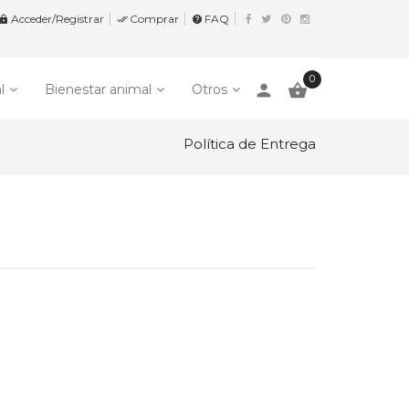
Acceder/Registrar
Comprar
FAQ


help
0
person

l
Bienestar animal
Otros
Política de Entrega