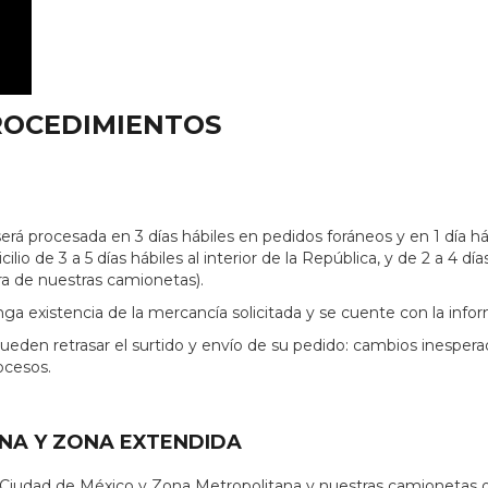
PROCEDIMIENTOS
erá procesada en 3 días hábiles en pedidos foráneos y en 1 día 
lio de 3 a 5 días hábiles al interior de la República, y de 2 a 4
ura de nuestras camionetas).
a existencia de la mercancía solicitada y se cuente con la info
eden retrasar el surtido y envío de su pedido: cambios inesperad
ocesos.
NA Y ZONA EXTENDIDA
a Ciudad de México y Zona Metropolitana y nuestras camionetas o 