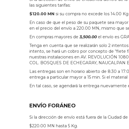
las siguientes tarifas:
$120.00 MN
si su compra no excede los
14.00 Kg 
En caso de que el peso de su paquete sea mayor
en el precio del envío a 220.00 MN, mismo que 
En compras mayores de
3,500.00
el envío es GRA
Tenga en cuenta que se realizarán solo 2 intentos
intento, se hará un cobro por concepto de “flete
nuestras instalaciones en AV. REVOLUCIÓN 108
COL. BOSQUES DE ECHEGARAY, NAUCALPAN EDO. MÉX
Las entregas son en horario abierto de 8:30 a 1
entrega a particular mayor a 15 min. Si el materi
En tal caso, se agendará la entrega nuevamente e
ENVÍO FORÁNEO
Si la dirección de envío está fuera de la Ciudad de 
$220.00 MN
hasta 5 Kg.