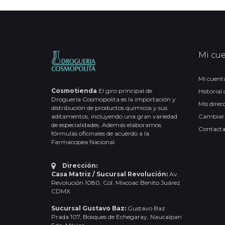
Mi cu
Mi cuent
Cosmotienda
El giro principal de
Historial
Droguería Cosmopolita es la importación y
Mis direc
distribución de productos químicos y sus
aditamentos, incluyendo una gran variedad
Cambiar
de especialidades. Además elaboramos
Contact
fórmulas oficinales de acuerdo a la
Farmacopea Nacional.
Dirección:
Casa Matriz / Sucursal Revolución:
Av.
Revolución 1080, Col. Mixcoac Benito Juárez
CDMX
Sucursal Gustavo Baz:
Gustavo Baz
Prada 107, Bosques de Echegaray, Naucalpan