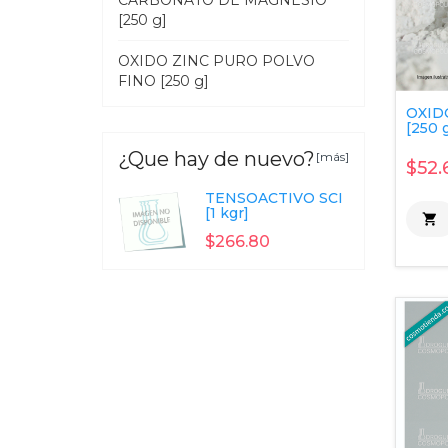
CARBONATO DE MAGNESIO
[250 g]
OXIDO ZINC PURO POLVO
FINO [250 g]
OXID
[250 
¿Que hay de nuevo?
[más]
$52.
TENSOACTIVO SCI
[1 kgr]

$266.80