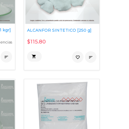
 kgr]
ALCANFOR SINTETICO [250 g]
$115.80
tencias


favorite_border
