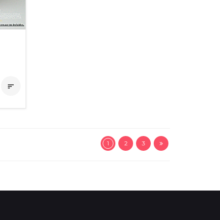

1
2
3