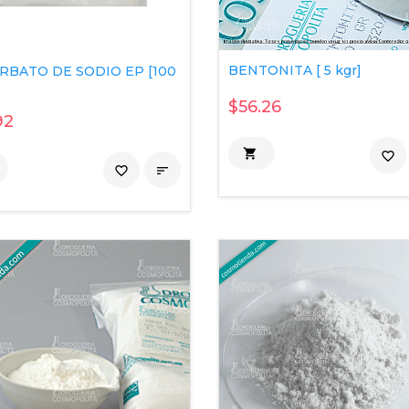
BENTONITA [ 5 kgr]
RBATO DE SODIO EP [100
$56.26
92

favorite_border
favorite_border
