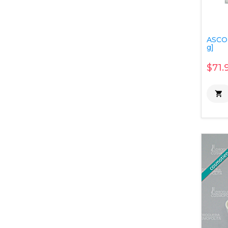
ASCO
g]
$71.
