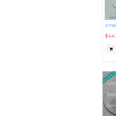
CITRA
$44
