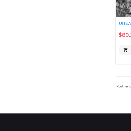
UREA 
$89.

Mostran