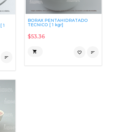
BORAX PENTAHIDRATADO
TECNICO [ 1 kgr]
 1
$53.36

favorite_border

