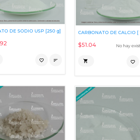
TO DE SODIO USP [250 g]
CARBONATO DE CALCIO [ 1
.92
$51.04
No hay exis
favorite_border


favorite_border