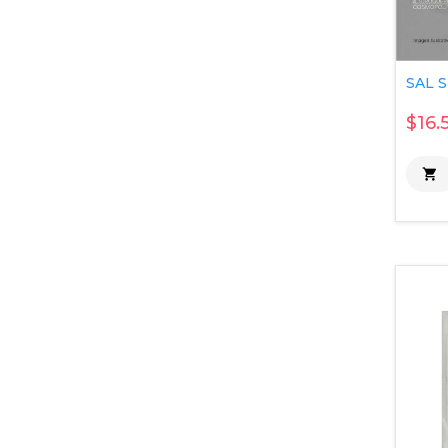
SAL S
$16.
