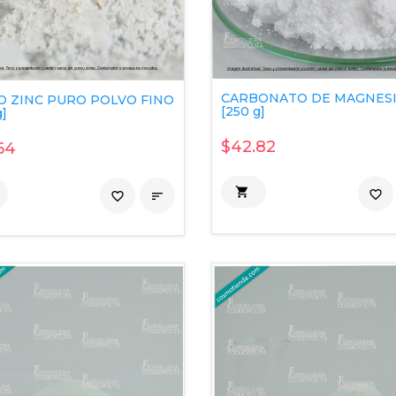
CARBONATO DE MAGNES
O ZINC PURO POLVO FINO
[250 g]
g]
$42.82
64

favorite_border
favorite_border
