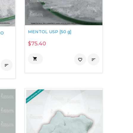
MENTOL USP [50 g]
IO
$75.40

favorite_border

