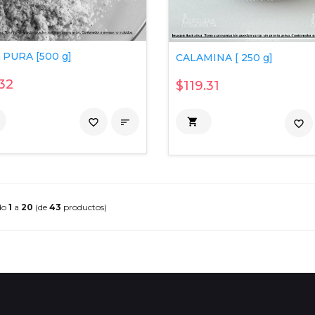
PURA [500 g]
CALAMINA [ 250 g]
32
$119.31

favorite_border

favorite_border
do
1
a
20
(de
43
productos)