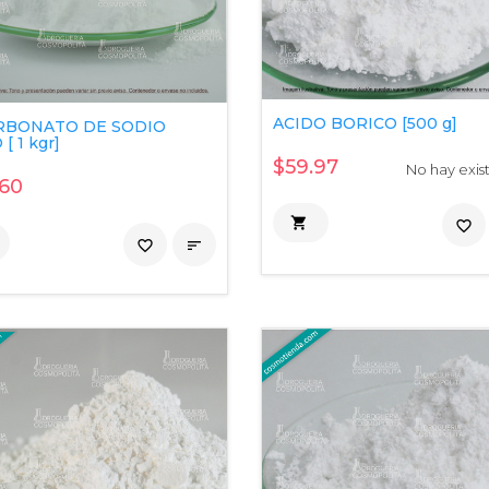
ACIDO BORICO [500 g]
RBONATO DE SODIO
[ 1 kgr]
$59.97
No hay exis
60

favorite_border
favorite_border
