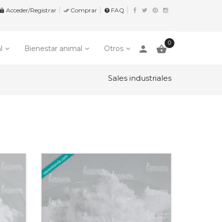
Acceder/Registrar
Comprar
FAQ


help
0
person

l
Bienestar animal
Otros
Sales industriales