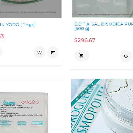
E.D.T.A. SAL DISODICA PU
IN YODO [ 1 kgr]
[500 g]
53
$296.67
favorite_border


favorite_border