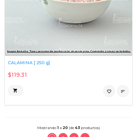
CALAMINA [ 250 g]
$119.31

favorite_border

Mostrando
1
a
20
(de
43
productos)