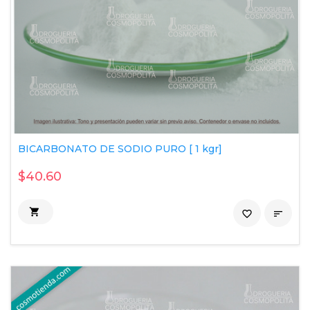
BICARBONATO DE SODIO PURO [ 1 kgr]
$40.60

favorite_border
