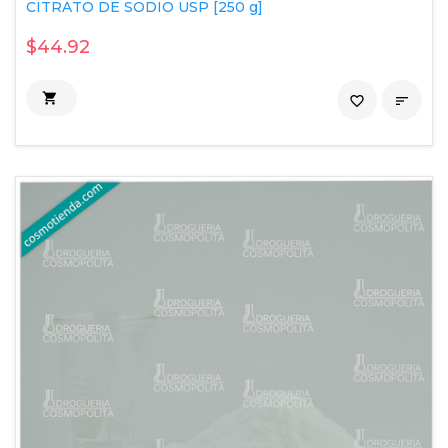
CITRATO DE SODIO USP [250 g]
$44.92

favorite_border
