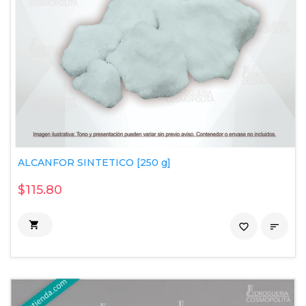
ALCANFOR SINTETICO [250 g]
$115.80

favorite_border
