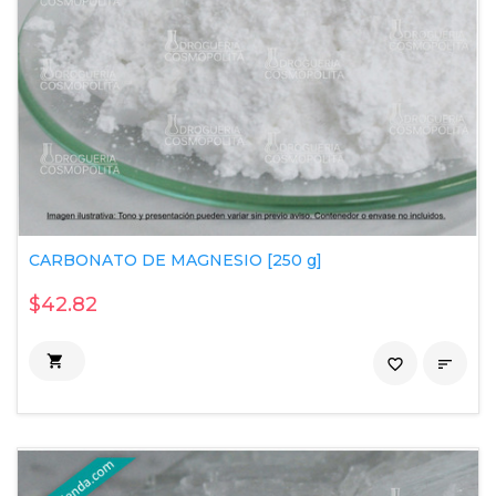
CARBONATO DE MAGNESIO [250 g]
$42.82

favorite_border
