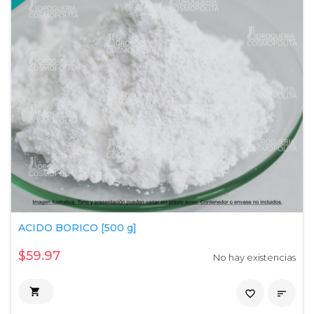
ACIDO BORICO [500 g]
$59.97
No hay existencias

favorite_border
