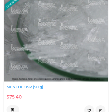
MENTOL USP [50 g]
$75.40

favorite_border
