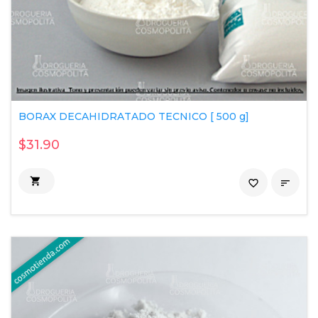
BORAX DECAHIDRATADO TECNICO [ 500 g]
$31.90

favorite_border
