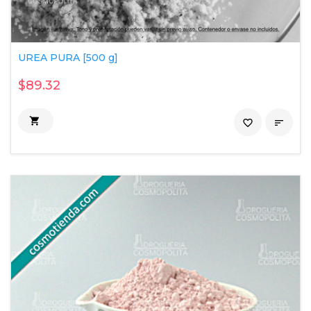
UREA PURA [500 g]
$89.32

favorite_border
