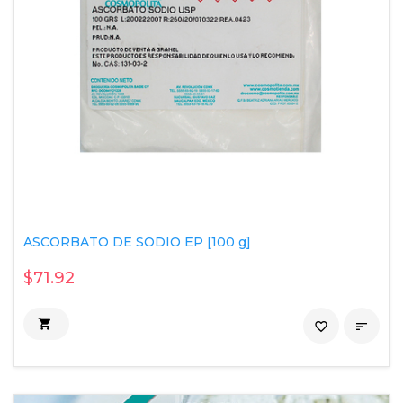
ASCORBATO DE SODIO EP [100 g]
$71.92

favorite_border
