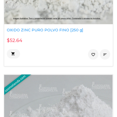
OXIDO ZINC PURO POLVO FINO [250 g]
$52.64

favorite_border
