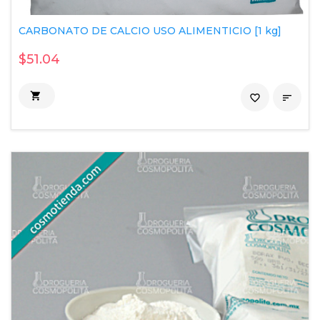
CARBONATO DE CALCIO USO ALIMENTICIO [1 kg]
$51.04

favorite_border
