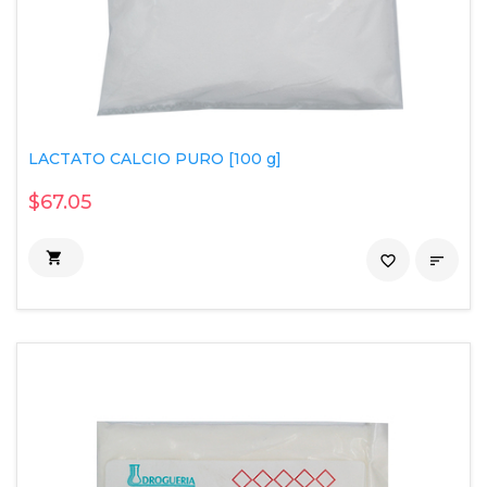
LACTATO CALCIO PURO [100 g]
$67.05

favorite_border
