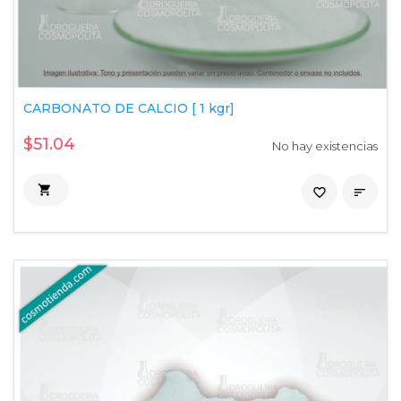
CARBONATO DE CALCIO [ 1 kgr]
$51.04
No hay existencias

favorite_border
