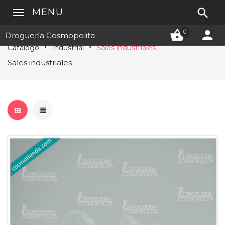

MENU


0
Droguería Cosmopolita
Catálogo
Industrial
Sales industriales
Sales industriales