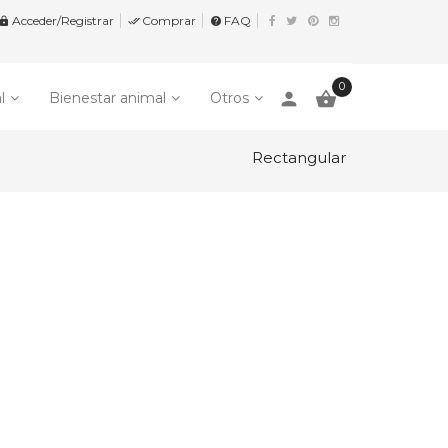
Acceder/Registrar
Comprar
FAQ


help
0
person

l
Bienestar animal
Otros
Rectangular