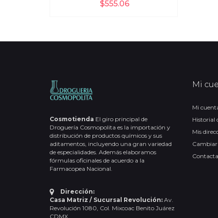
$555.06
Mi cu
Mi cuent
Cosmotienda
El giro principal de
Historial
Droguería Cosmopolita es la importación y
Mis direc
distribución de productos químicos y sus
aditamentos, incluyendo una gran variedad
Cambiar
de especialidades. Además elaboramos
Contact
fórmulas oficinales de acuerdo a la
Farmacopea Nacional.
Dirección:
Casa Matriz / Sucursal Revolución:
Av.
Revolución 1080, Col. Mixcoac Benito Juárez
CDMX