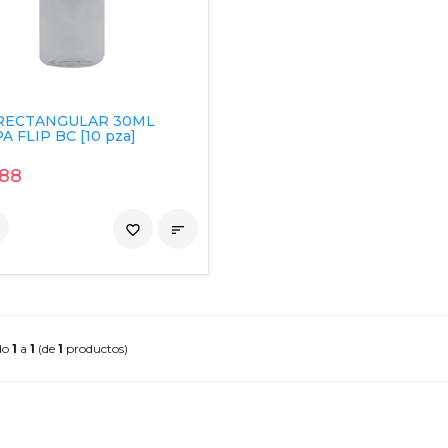
RECTANGULAR 30ML
A FLIP BC [10 pza]
.88
favorite_border

do
1
a
1
(de
1
productos)