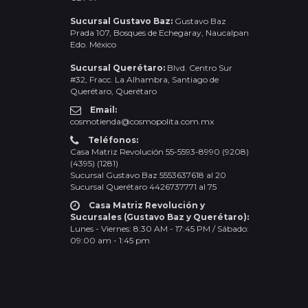
Sucursal Gustavo Baz:
Gustavo Baz
Prada 107, Bosques de Echegaray, Naucalpan
Edo. México
Sucursal Querétaro:
Blvd. Centro Sur
#32, Fracc. La Alhambra, Santiago de
Querétaro, Querétaro
Email:
cosmotienda@cosmopolita.com.mx
Teléfonos:
Casa Matriz Revolución 55-5593-8990 (9208)
(4395) (1281)
Sucursal Gustavo Baz 5553637618 al 20
Sucursal Querétaro 4426737771 al 75
Casa Matriz Revolución y
Sucursales (Gustavo Baz y Querétaro):
Lunes - Viernes: 8:30 AM - 17:45 PM / Sábado:
09:00 am - 1:45 pm