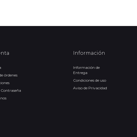
enta
Información
a
Información de
Entrega
 de órdenes
Condiciones de uso
ciones
Aviso de Privacidad
 Contraseña
anos