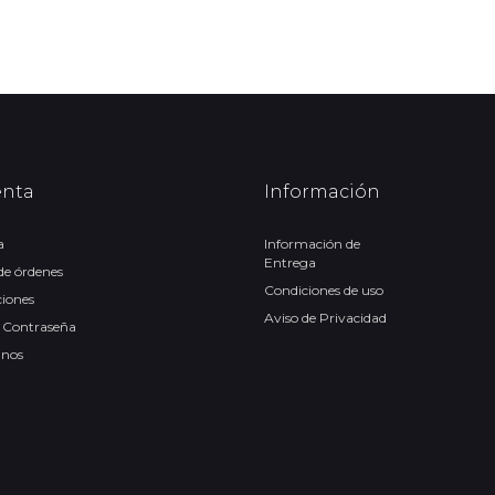
enta
Información
a
Información de
Entrega
 de órdenes
Condiciones de uso
ciones
Aviso de Privacidad
 Contraseña
anos