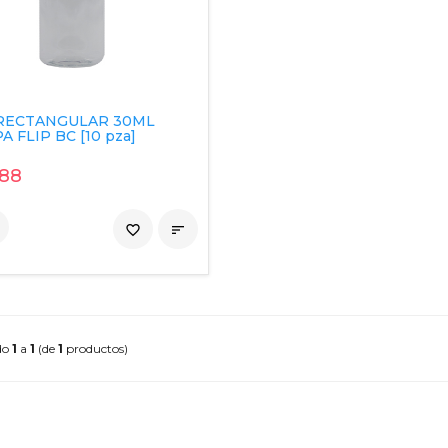
RECTANGULAR 30ML
A FLIP BC [10 pza]
.88
favorite_border

do
1
a
1
(de
1
productos)