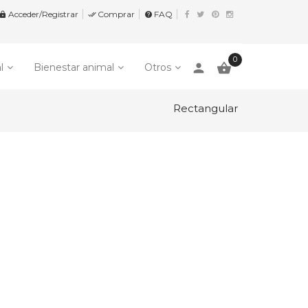
Acceder/Registrar
Comprar
FAQ


help
0
person

l
Bienestar animal
Otros
Rectangular