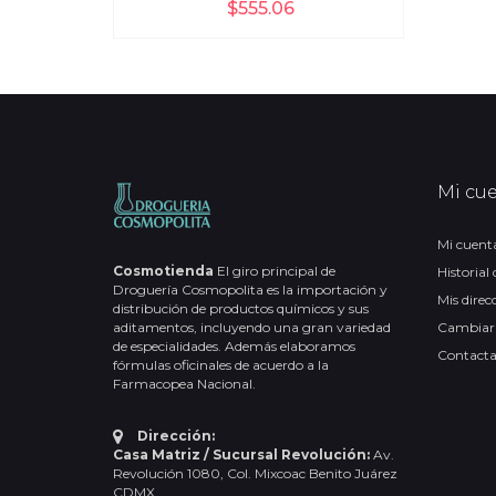
$555.06
Mi cu
Mi cuent
Cosmotienda
El giro principal de
Historial
Droguería Cosmopolita es la importación y
Mis direc
distribución de productos químicos y sus
aditamentos, incluyendo una gran variedad
Cambiar
de especialidades. Además elaboramos
Contact
fórmulas oficinales de acuerdo a la
Farmacopea Nacional.
Dirección:
Casa Matriz / Sucursal Revolución:
Av.
Revolución 1080, Col. Mixcoac Benito Juárez
CDMX