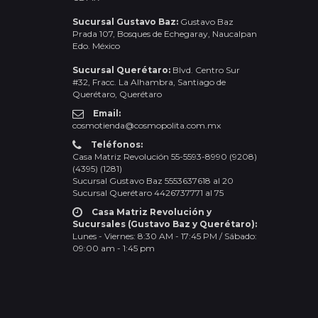
Sucursal Gustavo Baz:
Gustavo Baz
Prada 107, Bosques de Echegaray, Naucalpan
Edo. México
Sucursal Querétaro:
Blvd. Centro Sur
#32, Fracc. La Alhambra, Santiago de
Querétaro, Querétaro
Email:
cosmotienda@cosmopolita.com.mx
Teléfonos:
Casa Matriz Revolución 55-5593-8990 (9208)
(4395) (1281)
Sucursal Gustavo Baz 5553637618 al 20
Sucursal Querétaro 4426737771 al 75
Casa Matriz Revolución y
Sucursales (Gustavo Baz y Querétaro):
Lunes - Viernes: 8:30 AM - 17:45 PM / Sábado:
09:00 am - 1:45 pm