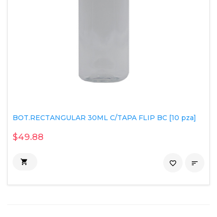
BOT.RECTANGULAR 30ML C/TAPA FLIP BC [10 pza]
$49.88

favorite_border
