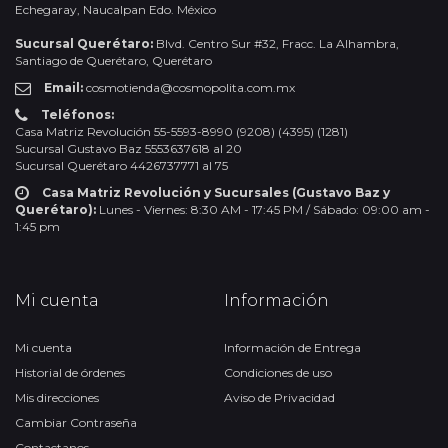
Echegaray, Naucalpan Edo. México
Sucursal Querétaro:
Blvd. Centro Sur #32, Fracc. La Alhambra,
Santiago de Querétaro, Querétaro
Email:
cosmotienda@cosmopolita.com.mx
Teléfonos:
Casa Matriz Revolución 55-5593-8990 (9208) (4395) (1281)
Sucursal Gustavo Baz 5553637618 al 20
Sucursal Querétaro 4426737771 al 75
Casa Matriz Revolución y Sucursales (Gustavo Baz y
Querétaro):
Lunes - Viernes: 8:30 AM - 17:45 PM / Sábado: 09:00 am -
1:45 pm
Mi cuenta
Información
Mi cuenta
Información de Entrega
Historial de órdenes
Condiciones de uso
Mis direcciones
Aviso de Privacidad
Cambiar Contraseña
Contactanos