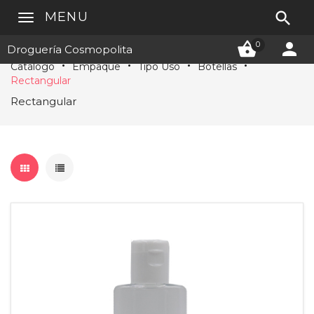

MENU


0
Droguería Cosmopolita
Catálogo
Empaque
Tipo Uso
Botellas
Rectangular
Rectangular