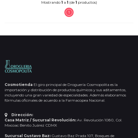
Mostrando
1
a
1
(de
1
productos)
1
Cosmotienda
El giro principal de Droguería Cosmopolita es la
importación y distribución de productos químicos y sus aditamentos,
incluyendo una gran variedad de especialidades. Además elaboramos
fórmulas oficinales de acuerdo a la Farmacopea Nacional.
Dirección:
Casa Matriz / Sucursal Revolución:
Av. Revolución 1080, Col.
Mixcoac Benito Juárez CDMX
Sucursal Gustavo Baz:
Gustavo Baz Prada 107, Bosques de