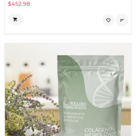
$452.98

favorite_border
