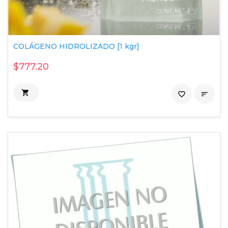
COLÁGENO HIDROLIZADO [1 kgr]
$777.20

favorite_border
