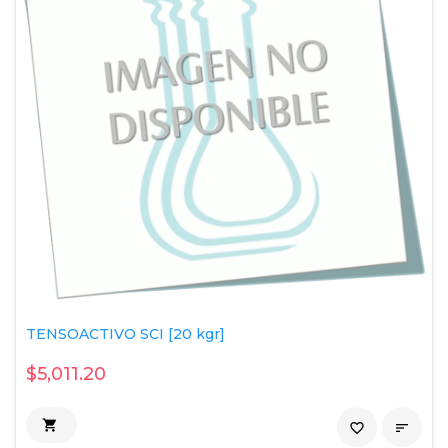
TENSOACTIVO SCI [20 kgr]
$5,011.20

favorite_border
