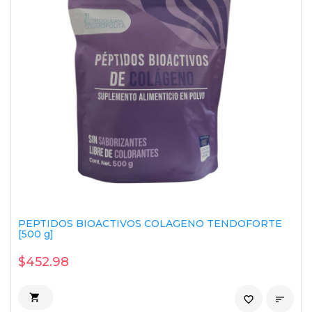
PEPTIDOS BIOACTIVOS COLAGENO TENDOFORTE
[500 g]
$452.98

favorite_border
