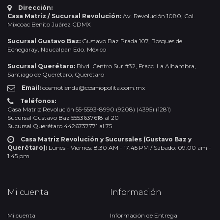
Dirección:
Casa Matriz / Sucursal Revolución:
Av. Revolución 1080, Col.
Mixcoac Benito Juárez CDMX
Sucursal Gustavo Baz:
Gustavo Baz Prada 107, Bosques de
Echegaray, Naucalpan Edo. México
Sucursal Querétaro:
Blvd. Centro Sur #32, Fracc. La Alhambra,
Santiago de Querétaro, Querétaro
Email:
cosmotienda@cosmopolita.com.mx
Teléfonos:
Casa Matriz Revolución 55-5593-8990 (9208) (4395) (1281)
Sucursal Gustavo Baz 5553637618 al 20
Sucursal Querétaro 4426737771 al 75
Casa Matriz Revolución y Sucursales (Gustavo Baz y
Querétaro):
Lunes - Viernes: 8:30 AM - 17:45 PM / Sábado: 09:00 am -
1:45 pm
Mi cuenta
Información
Mi cuenta
Información de Entrega