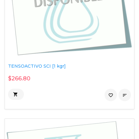
TENSOACTIVO SCI [1 kgr]
$266.80

favorite_border
