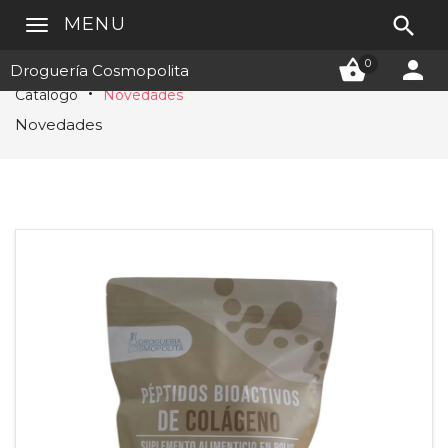

MENU


0
Droguería Cosmopolita
Catálogo
Novedades
Novedades