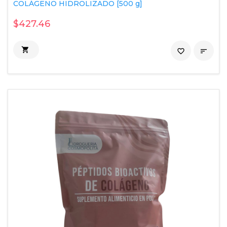
COLÁGENO HIDROLIZADO [500 g]
$427.46

favorite_border
