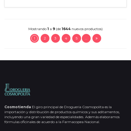
Mostrando
1
a
9
(de
1644
nuevos productos)
1
2
3
4
5
...
Cosmotienda
El giro principal de Droguería Cosmopolita es la
importación y distribución de productos químicos y sus aditamentos,
incluyendo una gran variedad de especialidades. Además elaboramos
fórmulas oficinales de acuerdo a la Farmacopea Nacional.