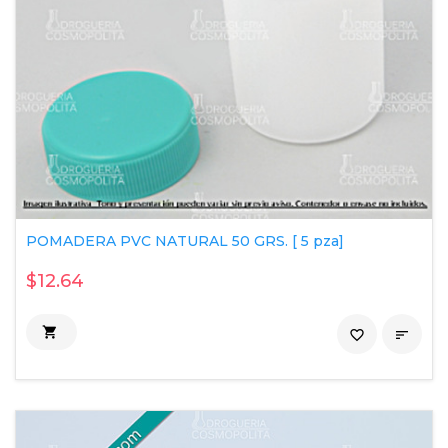
POMADERA PVC NATURAL 50 GRS. [ 5 pza]
$12.64

favorite_border
