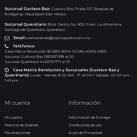
Sucursal Gustavo Baz:
Gustavo Baz Prada 107, Bosques de
Echegaray, Naucalpan Edo. México
Sucursal Querétaro:
Blvd. Centro Sur #32, Fracc. La Alhambra,
Santiago de Querétaro, Querétaro
Email:
cosmotienda@cosmopolita.com.mx
Teléfonos:
Casa Matriz Revolución 55-5593-8990 (9208) (4395) (1281)
Sucursal Gustavo Baz 5553637618 al 20
Sucursal Querétaro 4426737771 al 75
Casa Matriz Revolución y Sucursales (Gustavo Baz y
Querétaro):
Lunes - Viernes: 8:30 AM - 17:45 PM / Sábado: 09:00 am -
1:45 pm
Mi cuenta
Información
Mi cuenta
Información de Entrega
Historial de órdenes
Condiciones de uso
Mis direcciones
Aviso de Privacidad