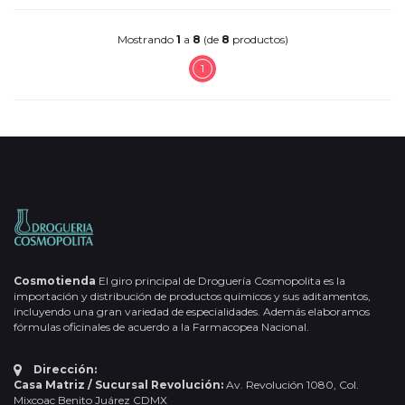
Mostrando
1
a
8
(de
8
productos)
1
Cosmotienda
El giro principal de Droguería Cosmopolita es la
importación y distribución de productos químicos y sus aditamentos,
incluyendo una gran variedad de especialidades. Además elaboramos
fórmulas oficinales de acuerdo a la Farmacopea Nacional.
Dirección:
Casa Matriz / Sucursal Revolución:
Av. Revolución 1080, Col.
Mixcoac Benito Juárez CDMX