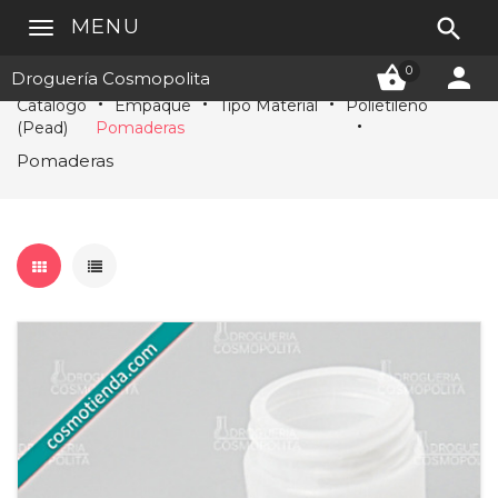

MENU


0
Droguería Cosmopolita
Catálogo
Empaque
Tipo Material
Polietileno
(Pead)
Pomaderas
Pomaderas