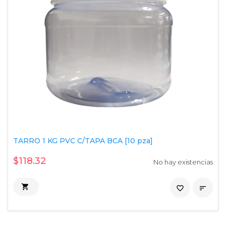
TARRO 1 KG PVC C/TAPA BCA [10 pza]
$118.32
No hay existencias

favorite_border
