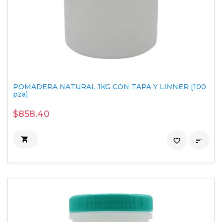
POMADERA NATURAL 1KG CON TAPA Y LINNER [100
pza]
$858.40

favorite_border
