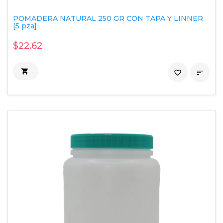
POMADERA NATURAL 250 GR CON TAPA Y LINNER
[5 pza]
$22.62

favorite_border
