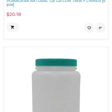
POMADERA NATURAL 125 GR CON TAPA Y LINNER [5
pza]
$20.18

favorite_border
