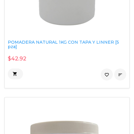
POMADERA NATURAL 1KG CON TAPA Y LINNER [5
pza]
$42.92

favorite_border
