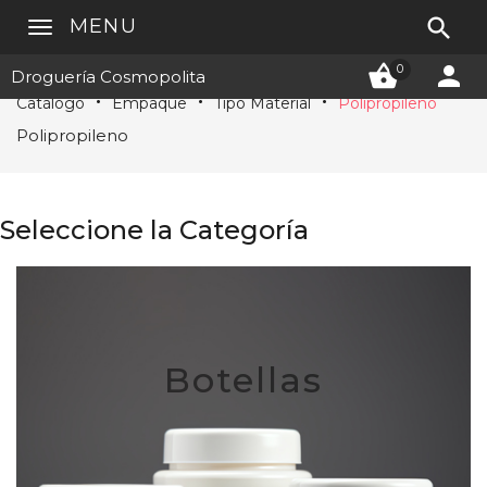

MENU


0
Droguería Cosmopolita
Catálogo
Empaque
Tipo Material
Polipropileno
Polipropileno
Seleccione la Categoría
Botellas