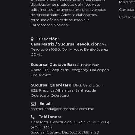
Mis direc
distribución de productos químicos y sus
aditamentos, incluyendo una gran variedad
Cambiar
de especialidades. Además elaboramos
Contact
fórmulas oficinales de acuerdo a la
Farmacopea Nacional.
Dirección:
Casa Matriz / Sucursal Revolución:
Av.
Revolución 1080, Col. Mixcoac Benito Juárez
CDMX
Sucursal Gustavo Baz:
Gustavo Baz
Prada 107, Bosques de Echegaray, Naucalpan
Edo. México
Sucursal Querétaro:
Blvd. Centro Sur
#32, Fracc. La Alhambra, Santiago de
Querétaro, Querétaro
Email:
cosmotienda@cosmopolita.com.mx
Teléfonos:
Casa Matriz Revolución 55-5593-8990 (9208)
(4395) (1281)
Sucursal Gustavo Baz 5553637618 al 20