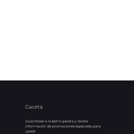
Gaceta
¡Suscríbase a nuestra gaceta y reciba
información de promociones especiales para
usted!