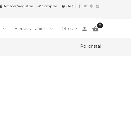
Acceder/Registrar
Comprar
FAQ


help
0
person

l
Bienestar animal
Otros
Policristal