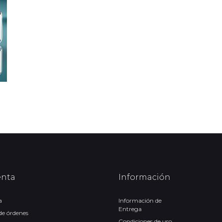
enta
Información
a
Información de
Entrega
 de órdenes
Condiciones de uso