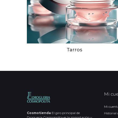
Tarros
Mi cu
Mi cuent
Cosmotienda
El giro principal de
Historial
Droguería Cosmopolita es la importación y