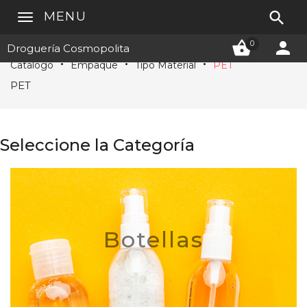

MENU


0
Droguería Cosmopolita
Catálogo
Empaque
Tipo Material
PET
PET
Seleccione la Categoría
Botellas