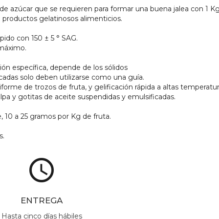
e azúcar que se requieren para formar una buena jalea con 1 Kg
e productos gelatinosos alimenticios.
pido con 150 ± 5 ° SAG.
 máximo.
ión específica, depende de los sólidos
dicadas solo deben utilizarse como una guía.
me de trozos de fruta, y gelificación rápida a altas temperatura
pa y gotitas de aceite suspendidas y emulsificadas.
e, 10 a 25 gramos por Kg de fruta.
s.
access_time
ENTREGA
Hasta cinco días hábiles