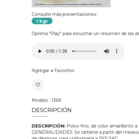
Consulte más presentaciones:
1 kgr
Oprima "Play" para escuchar un resumen de las de
Agregar a Favoritos
favorite_border
Modelo : 1369
DESCRIPCIÓN
DESCRIPCIÓN:
Polvo fino, de color amarillento a
GENERALIDADES: Se obtiene a partir del mesocarpio
de dextrosa, para uniformarla a 150º SAG.