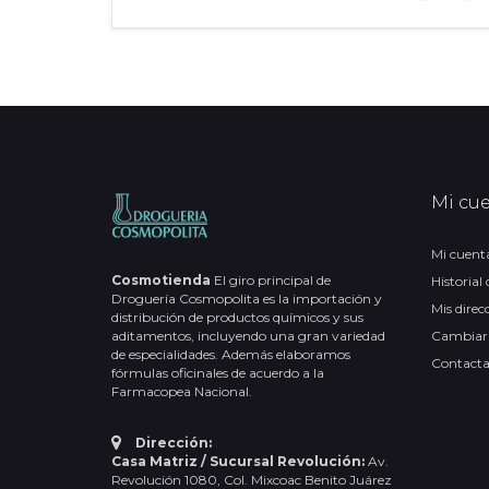
Mi cu
Mi cuent
Cosmotienda
El giro principal de
Historial
Droguería Cosmopolita es la importación y
Mis direc
distribución de productos químicos y sus
aditamentos, incluyendo una gran variedad
Cambiar
de especialidades. Además elaboramos
Contact
fórmulas oficinales de acuerdo a la
Farmacopea Nacional.
Dirección:
Casa Matriz / Sucursal Revolución:
Av.
Revolución 1080, Col. Mixcoac Benito Juárez