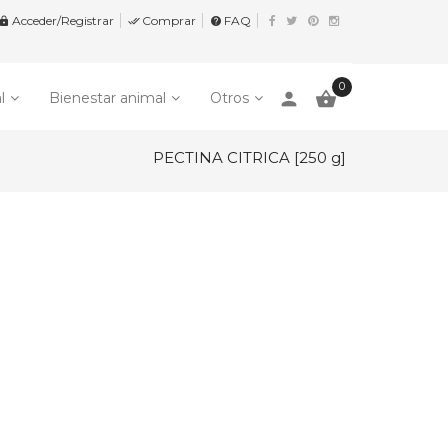
Acceder/Registrar
Comprar
FAQ


help
0
person

l
Bienestar animal
Otros
PECTINA CITRICA [250 g]