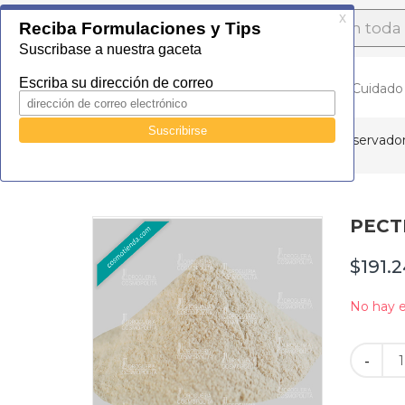
Droguería
Cosmopolita
Inicio
Alimenticio
Cuidado
Catálogo
Alimenticio
Aditivos y conservador
PECTI
$191.
No hay e
-