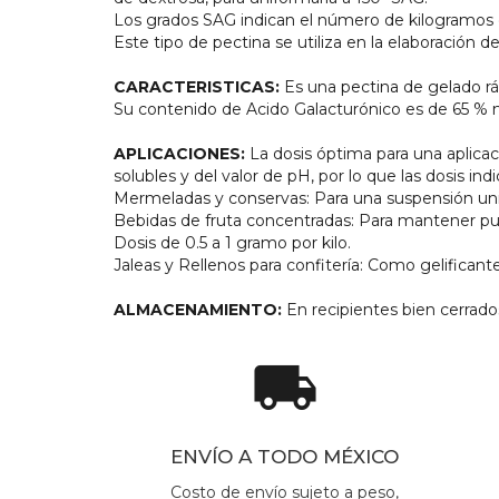
Los grados SAG indican el número de kilogramos d
Este tipo de pectina se utiliza en la elaboración d
CARACTERISTICAS:
Es una pectina de gelado rá
Su contenido de Acido Galacturónico es de 65 %
APLICACIONES:
La dosis óptima para una aplicac
solubles y del valor de pH, por lo que las dosis in
Mermeladas y conservas: Para una suspensión unifor
Bebidas de fruta concentradas: Para mantener pul
Dosis de 0.5 a 1 gramo por kilo.
Jaleas y Rellenos para confitería: Como gelificant
ALMACENAMIENTO:
En recipientes bien cerrado
local_shipping
ENVÍO A TODO MÉXICO
Costo de envío sujeto a peso,