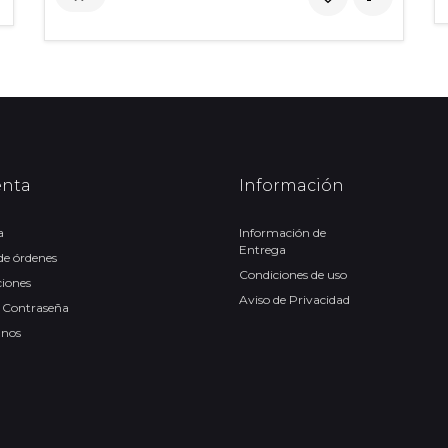
enta
Información
a
Información de
Entrega
 de órdenes
Condiciones de uso
ciones
Aviso de Privacidad
 Contraseña
anos