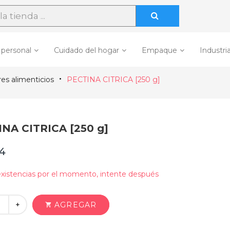
 personal
Cuidado del hogar
Empaque
Industria
es alimenticios
PECTINA CITRICA [250 g]
NA CITRICA [250 g]
24
xistencias por el momento, intente después
+
AGREGAR
shopping_cart