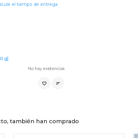
lcule el tiempo de entrega
0 g]
No hay existencias
favorite_border

cto, también han comprado