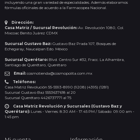
incluyendo una gran variedad de especialidades. Además elaboramos
fórmulas oficinales de acuerdo a la Farmacopea Nacional.
Dirección:
Casa Matriz / Sucursal Revolución:
Av. Revolución 1080, Col.
Mixcoac Benito Juárez CDMX
Sucursal Gustavo Baz:
Gustavo Baz Prada 107, Bosques de
Echegaray, Naucalpan Edo. México
Sucursal Querétaro:
Blvd. Centro Sur #32, Fracc. La Alhambra,
Santiago de Querétaro, Querétaro
Email:
cosmotienda@cosmopolita.com.mx
Teléfonos:
Casa Matriz Revolución 55-5593-8990 (9208) (4395) (1281)
Sucursal Gustavo Baz 5553637618 al 20
Sucursal Querétaro 4426737771 al 75
Casa Matriz Revolución y Sucursales (Gustavo Baz y
Querétaro):
Lunes - Viernes: 8:30 AM - 17:45 PM / Sábado: 09:00 am -
1:45 pm
Mi cuenta
Información