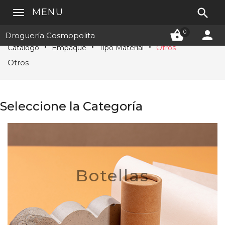

MENU


0
Droguería Cosmopolita
Catálogo
Empaque
Tipo Material
Otros
Otros
Seleccione la Categoría
Botellas