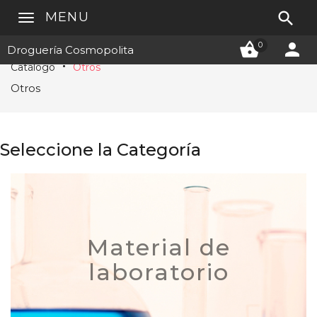

MENU


0
Droguería Cosmopolita
Catálogo
Otros
Otros
Seleccione la Categoría
Material de
laboratorio