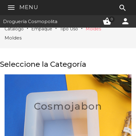

MENU


0
Droguería Cosmopolita
Catálogo
Empaque
Tipo Uso
Moldes
Moldes
Seleccione la Categoría
Cosmojabon