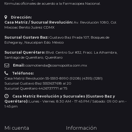
fórmulas oficinales de acuerdo a la Farmacopea Nacional.
Dirección:
Casa Matriz / Sucursal Revolución:
Av. Revolución 1080, Col.
Mixcoac Benito Juárez CDMX
Sucursal Gustavo Baz:
Gustavo Baz Prada 107, Bosques de
Echegaray, Naucalpan Edo. México
Sucursal Querétaro:
Blvd. Centro Sur #32, Fracc. La Alhambra,
Santiago de Querétaro, Querétaro
Email:
cosmotienda@cosmopolita.com.mx
Teléfonos:
Casa Matriz Revolución 55-5593-8990 (9208) (4395) (1281)
Sucursal Gustavo Baz 5553637618 al 20
Sucursal Querétaro 4426737771 al 75
Casa Matriz Revolución y Sucursales (Gustavo Baz y
Querétaro):
Lunes - Viernes: 8:30 AM - 17:45 PM / Sábado: 09:00 am -
1:45 pm
Mi cuenta
Información