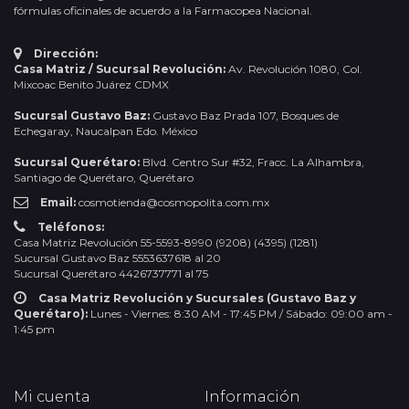
fórmulas oficinales de acuerdo a la Farmacopea Nacional.
Dirección:
Casa Matriz / Sucursal Revolución:
Av. Revolución 1080, Col.
Mixcoac Benito Juárez CDMX
Sucursal Gustavo Baz:
Gustavo Baz Prada 107, Bosques de
Echegaray, Naucalpan Edo. México
Sucursal Querétaro:
Blvd. Centro Sur #32, Fracc. La Alhambra,
Santiago de Querétaro, Querétaro
Email:
cosmotienda@cosmopolita.com.mx
Teléfonos:
Casa Matriz Revolución 55-5593-8990 (9208) (4395) (1281)
Sucursal Gustavo Baz 5553637618 al 20
Sucursal Querétaro 4426737771 al 75
Casa Matriz Revolución y Sucursales (Gustavo Baz y
Querétaro):
Lunes - Viernes: 8:30 AM - 17:45 PM / Sábado: 09:00 am -
1:45 pm
Mi cuenta
Información