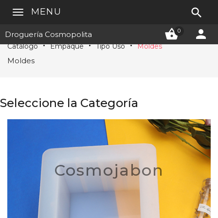

MENU


0
Droguería Cosmopolita
Catálogo
Empaque
Tipo Uso
Moldes
Moldes
Seleccione la Categoría
Cosmojabon