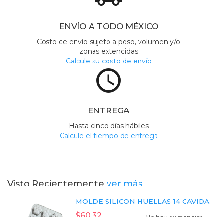
ENVÍO A TODO MÉXICO
Costo de envío sujeto a peso, volumen y/o
zonas extendidas
Calcule su costo de envío
access_time
ENTREGA
Hasta cinco días hábiles
Calcule el tiempo de entrega
Visto Recientemente
ver más
MOLDE SILICON HUELLAS 14 CAVIDADES
$60.32
No hay existencias