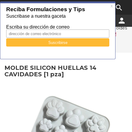

MENU


0
Droguería Cosmopolita
Catálogo
Empaque
Tipo Material
Silicon
Moldes
MOLDE SILICON HUELLAS 14 CAVIDADES [1 pza]
MOLDE SILICON HUELLAS 14 CAVIDADES [1 pza]
MOLDE SILICON HUELLAS 14
CAVIDADES [1 pza]