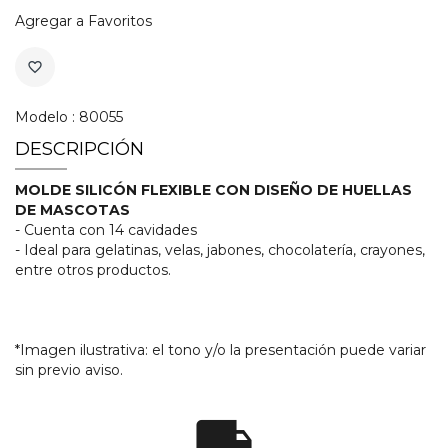
Agregar a Favoritos
favorite_border
Modelo : 80055
DESCRIPCIÓN
MOLDE SILICÓN FLEXIBLE CON DISEÑO DE HUELLAS
DE MASCOTAS
- Cuenta con 14 cavidades
- Ideal para gelatinas, velas, jabones, chocolatería, crayones,
entre otros productos.
*Imagen ilustrativa: el tono y/o la presentación puede variar
sin previo aviso.
local_shipping