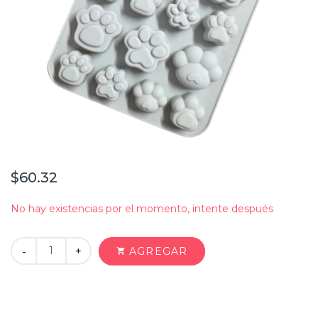
$60.32
No hay existencias por el momento, intente después
+
AGREGAR
-
shopping_cart