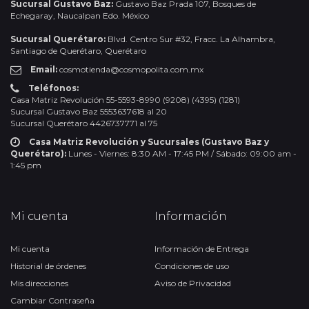
Sucursal Gustavo Baz:
Gustavo Baz Prada 107, Bosques de
Echegaray, Naucalpan Edo. México
Sucursal Querétaro:
Blvd. Centro Sur #32, Fracc. La Alhambra,
Santiago de Querétaro, Querétaro
Email:
cosmotienda@cosmopolita.com.mx
Teléfonos:
Casa Matriz Revolución 55-5593-8990 (9208) (4395) (1281)
Sucursal Gustavo Baz 5553637618 al 20
Sucursal Querétaro 4426737771 al 75
Casa Matriz Revolución y Sucursales (Gustavo Baz y
Querétaro):
Lunes - Viernes: 8:30 AM - 17:45 PM / Sábado: 09:00 am -
1:45 pm
Mi cuenta
Información
Mi cuenta
Información de Entrega
Historial de órdenes
Condiciones de uso
Mis direcciones
Aviso de Privacidad
Cambiar Contraseña