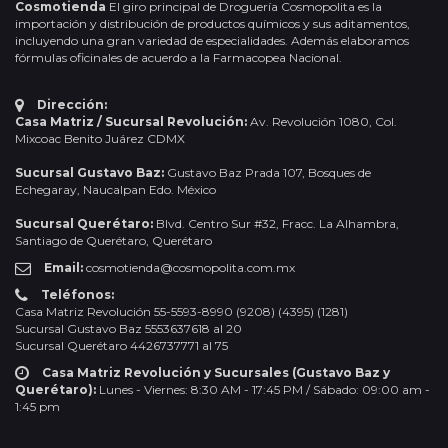
Cosmotienda
El giro principal de Droguería Cosmopolita es la
importación y distribución de productos químicos y sus aditamentos,
incluyendo una gran variedad de especialidades. Además elaboramos
fórmulas oficinales de acuerdo a la Farmacopea Nacional.
Dirección:
Casa Matriz / Sucursal Revolución:
Av. Revolución 1080, Col.
Mixcoac Benito Juárez CDMX
Sucursal Gustavo Baz:
Gustavo Baz Prada 107, Bosques de
Echegaray, Naucalpan Edo. México
Sucursal Querétaro:
Blvd. Centro Sur #32, Fracc. La Alhambra,
Santiago de Querétaro, Querétaro
Email:
cosmotienda@cosmopolita.com.mx
Teléfonos:
Casa Matriz Revolución 55-5593-8990 (9208) (4395) (1281)
Sucursal Gustavo Baz 5553637618 al 20
Sucursal Querétaro 4426737771 al 75
Casa Matriz Revolución y Sucursales (Gustavo Baz y
Querétaro):
Lunes - Viernes: 8:30 AM - 17:45 PM / Sábado: 09:00 am -
1:45 pm