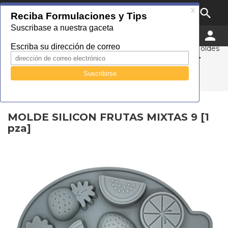

MENU


0
Droguería Cosmopolita
Catálogo
Empaque
Tipo Material
Silicon
Moldes
MOLDE SILICON FRUTAS MIXTAS 9 [1 pza]
MOLDE SILICON FRUTAS MIXTAS 9 [1 pza]
MOLDE SILICON FRUTAS MIXTAS 9 [1
pza]