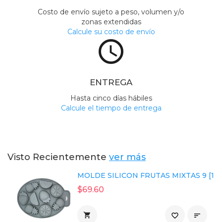
Costo de envío sujeto a peso, volumen y/o
zonas extendidas
Calcule su costo de envío
access_time
ENTREGA
Hasta cinco días hábiles
Calcule el tiempo de entrega
Visto Recientemente
ver más
MOLDE SILICON FRUTAS MIXTAS 9 [1 p
$69.60

favorite_border
