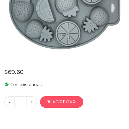
$69.60
check_circle
Con existencias
+
AGREGAR
-
shopping_cart