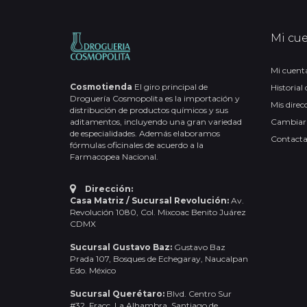
Mi cu
Mi cuent
Cosmotienda
El giro principal de
Historial
Droguería Cosmopolita es la importación y
Mis direc
distribución de productos químicos y sus
aditamentos, incluyendo una gran variedad
Cambiar
de especialidades. Además elaboramos
Contact
fórmulas oficinales de acuerdo a la
Farmacopea Nacional.
Dirección:
Casa Matriz / Sucursal Revolución:
Av.
Revolución 1080, Col. Mixcoac Benito Juárez
CDMX
Sucursal Gustavo Baz:
Gustavo Baz
Prada 107, Bosques de Echegaray, Naucalpan
Edo. México
Sucursal Querétaro:
Blvd. Centro Sur
#32, Fracc. La Alhambra, Santiago de