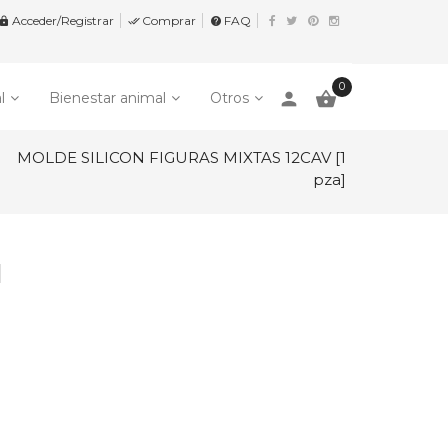
Acceder/Registrar
Comprar
FAQ


help
0
person

l
Bienestar animal
Otros
MOLDE SILICON FIGURAS MIXTAS 12CAV [1
pza]
]