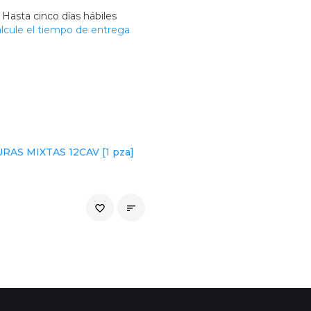
Hasta cinco días hábiles
lcule el tiempo de entrega
RAS MIXTAS 12CAV [1 pza]
favorite_border
