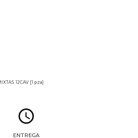
TAS 12CAV [1 pza]
access_time
ENTREGA